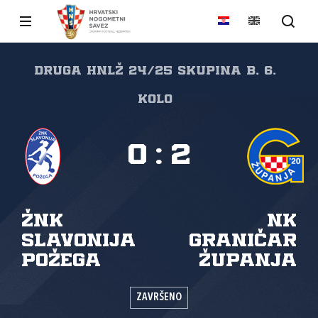
Druga HNLŽ 24/25 skupina B, 6.
kolo
0
:
2
ŽNK
NK
Slavonija
Graničar
Požega
Županja
ZAVRŠENO