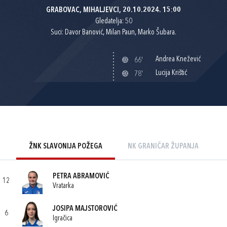
GRABOVAC, MIHALJEVCI, 20.10.2024. 15:00
Gledatelja: 50
Suci: Davor Banović, Milan Paun, Marko Šubara.
Andrea Knežević
66'
Lucija Krištić
78'
ŽNK SLAVONIJA POŽEGA
NK GRANIČAR ŽUPANJA
PETRA ABRAMOVIĆ
12
Vratarka
JOSIPA MAJSTOROVIĆ
6
Igračica