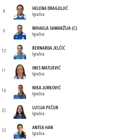
HELENA DRAGULJIĆ
8
Igračica
MIHAELA SAMARŽIJA
(C)
9
Igračica
BERNARDA JELČIĆ
10
Igračica
INES MATIJEVIĆ
11
Igračica
NIKA JURKOVIĆ
16
Igračica
LUCIJA PEČUR
25
Igračica
ANTEA HAN
33
Igračica