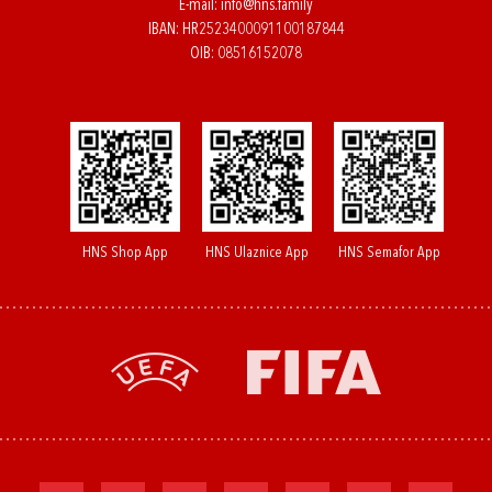
E-mail:
info@hns.family
IBAN: HR2523400091100187844
OIB: 08516152078
HNS Shop App
HNS Ulaznice App
HNS Semafor App