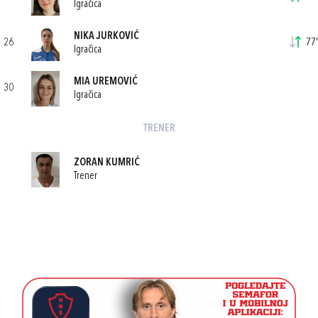
Igračica
NIKA JURKOVIĆ
26
77'
Igračica
MIA UREMOVIĆ
30
Igračica
TRENER
ZORAN KUMRIĆ
Trener