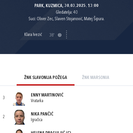
PARK, KUZMICA, 30.03.2025. 13:00
Gledatelja: 40
Suci: Oliver Zec, Slaven Stojanović, Matej Šipura.
Klara Ivezić
38'
ŽNK SLAVONIJA POŽEGA
ŽNK MARSONIA
ENNY MARTINOVIĆ
3
Vratarka
NIKA PANČIĆ
2
Igračica