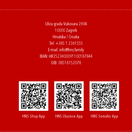
Ulica grada Vukovara 269A
10000 Zagreb
Hrvatska / Croatia
Tel:
+385 1 2361555
E-mail:
info@hns.family
IBAN: HR2523400091100187844
OIB: 08516152078
HNS Shop App
HNS Ulaznice App
HNS Semafor App