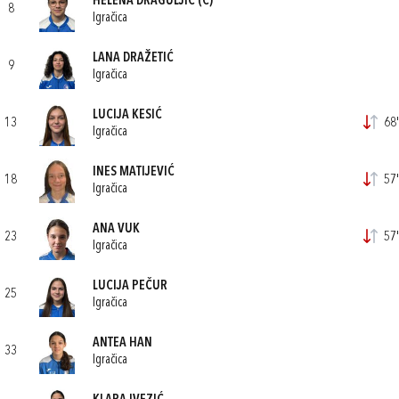
HELENA DRAGULJIĆ
(C)
8
Igračica
LANA DRAŽETIĆ
9
Igračica
LUCIJA KESIĆ
13
68'
Igračica
INES MATIJEVIĆ
18
57'
Igračica
ANA VUK
23
57'
Igračica
LUCIJA PEČUR
25
Igračica
ANTEA HAN
33
Igračica