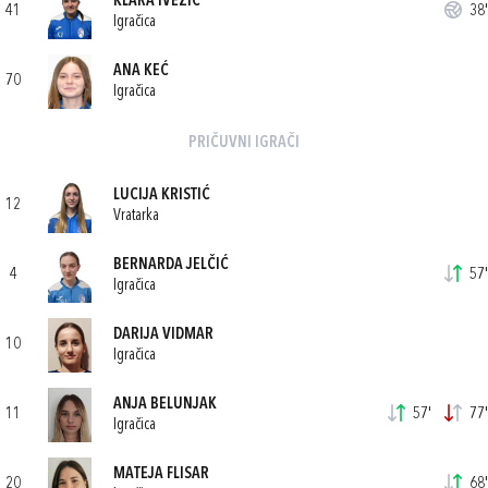
KLARA IVEZIĆ
41
38'
Igračica
ANA KEĆ
70
Igračica
PRIČUVNI IGRAČI
LUCIJA KRISTIĆ
12
Vratarka
BERNARDA JELČIĆ
4
57'
Igračica
DARIJA VIDMAR
10
Igračica
ANJA BELUNJAK
11
57'
77'
Igračica
MATEJA FLISAR
20
68'