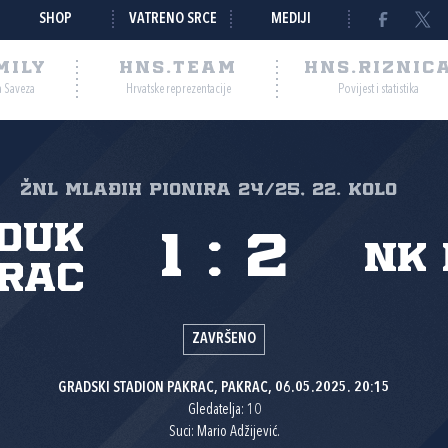
SHOP
VATRENO SRCE
MEDIJI
MILY
HNS.TEAM
HNS.RIZNIC
a Saveza
Hrvatske reprezentacije
Povijest i statistika
ŽNL mlađih pionira 24/25, 22. kolo
duk
1
:
2
NK 
rac
ZAVRŠENO
GRADSKI STADION PAKRAC, PAKRAC, 06.05.2025. 20:15
Gledatelja: 10
Suci: Mario Adžijević.