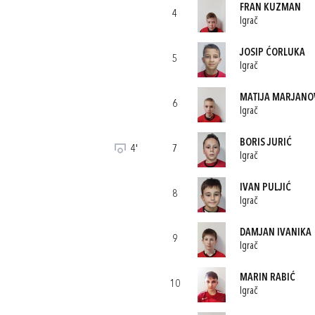
FRAN KUZMAN
4
Igrač
JOSIP ĆORLUKA
5
Igrač
MATIJA MARJANO
6
Igrač
BORIS JURIĆ
4'
7
Igrač
IVAN PULJIĆ
8
Igrač
DAMJAN IVANIKA
9
Igrač
MARIN RABIĆ
10
Igrač