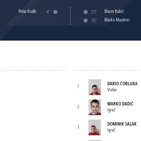
Petar Kratki
Marin Rabić
4'
23'
Marko Mautner
35'
DARIO ĆORLUKA
1
Vratar
MARKO DADIĆ
2
Igrač
DOMINIK SALAK
3
Igrač