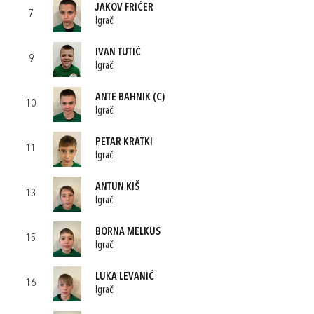
JAKOV FRIĆER
7
Igrač
IVAN TUTIĆ
9
Igrač
ANTE BAHNIK
(C)
10
Igrač
PETAR KRATKI
11
Igrač
ANTUN KIŠ
13
Igrač
BORNA MELKUS
15
Igrač
LUKA LEVANIĆ
16
Igrač