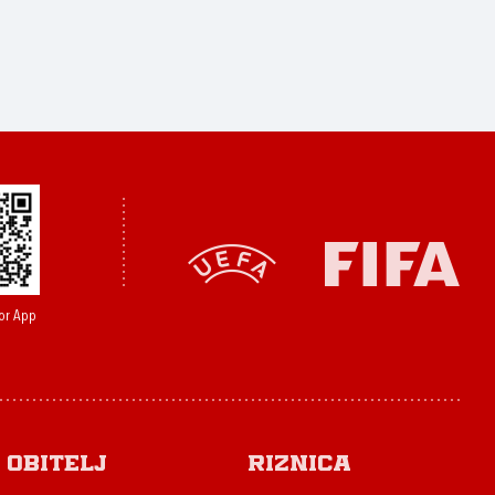
or App
Obitelj
Riznica