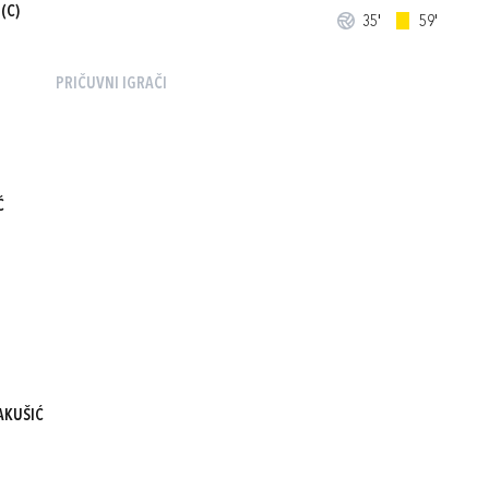
(C)
35'
59'
PRIČUVNI IGRAČI
Ć
AKUŠIĆ