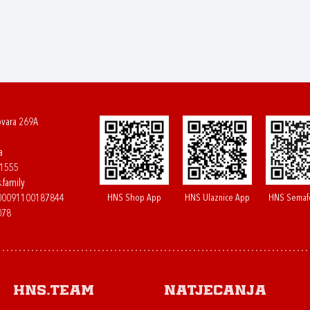
ovara 269A
a
61555
.family
HNS Shop App
HNS Ulaznice App
HNS Semaf
400091100187844
078
HNS.team
Natjecanja