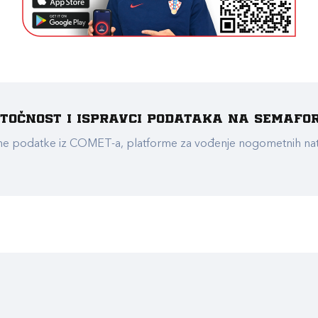
e točnost i ispravci podataka na Semafo
ualne podatke iz COMET-a, platforme za vođenje nogometnih n