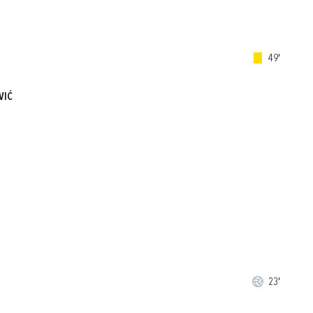
49'
VIĆ
23'