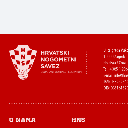
Ulica grada Vuk
10000 Zagreb
Hrvatska / Croati
Tel:
+385 1 23
E-mail:
info@hns
IBAN: HR2523
OIB: 08516152
O nama
HNS