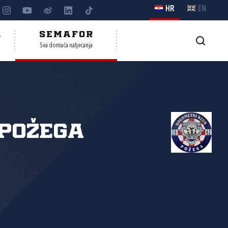
HR
EN
A
SEMAFOR
Sva domaća natjecanja
Požega