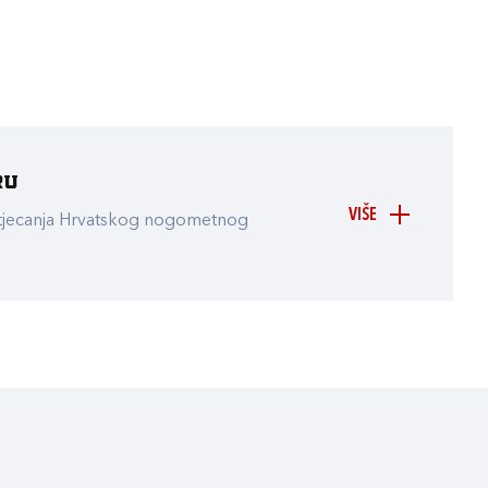
ru
VIŠE
atjecanja Hrvatskog nogometnog