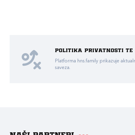
Politika privatnosti t
Platforma hns.family prikazuje akt
saveza.