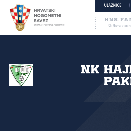
ULAZNICE
HNS.FA
Službena stranic
NK Haj
Pak