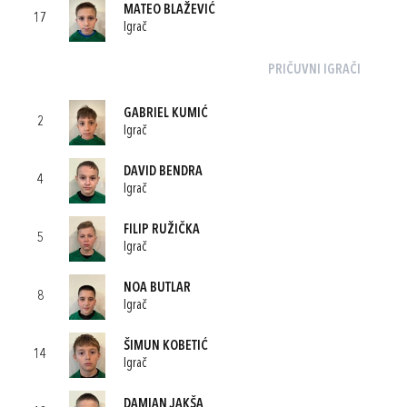
MATEO BLAŽEVIĆ
17
Igrač
PRIČUVNI IGRAČI
GABRIEL KUMIĆ
2
Igrač
DAVID BENDRA
4
Igrač
FILIP RUŽIČKA
5
Igrač
NOA BUTLAR
8
Igrač
ŠIMUN KOBETIĆ
14
Igrač
DAMIAN JAKŠA