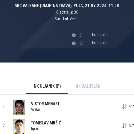
SRC VALKANE (UMJETNA TRAVA), PULA, 21.09.2024. 11:30
Gledatelja: 30
Suci: Erik Vesel.
Tin Trbulin
3'
Tin Trbulin
15'
NK ULJANIK (P)
NK HALUBJAN
VIKTOR MENART
1
41'
Vratar
TOMISLAV MRŠIĆ
2
57'
Igrač