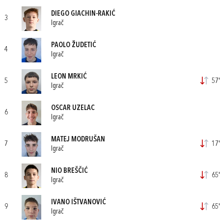
DIEGO GIACHIN-RAKIĆ
3
Igrač
PAOLO ŽUDETIĆ
4
Igrač
LEON MRKIĆ
5
57'
Igrač
OSCAR UZELAC
6
Igrač
MATEJ MODRUŠAN
7
17'
Igrač
NIO BREŠČIĆ
8
65'
Igrač
IVANO IŠTVANOVIĆ
9
65'
Igrač