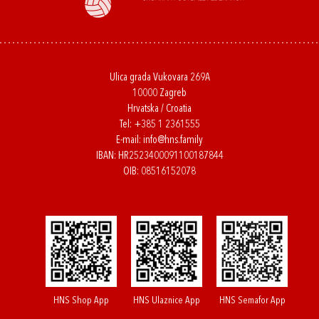
Ulica grada Vukovara 269A
10000 Zagreb
Hrvatska / Croatia
Tel:
+385 1 2361555
E-mail:
info@hns.family
IBAN: HR2523400091100187844
OIB: 08516152078
HNS Shop App
HNS Ulaznice App
HNS Semafor App