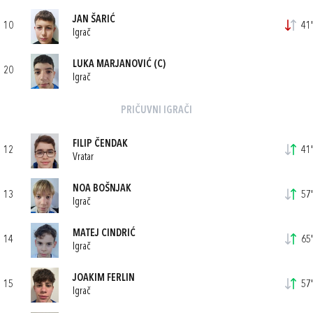
JAN ŠARIĆ
10
41'
Igrač
LUKA MARJANOVIĆ
(C)
20
Igrač
PRIČUVNI IGRAČI
FILIP ČENDAK
12
41'
Vratar
NOA BOŠNJAK
13
57'
Igrač
MATEJ CINDRIĆ
14
65'
Igrač
JOAKIM FERLIN
15
57'
Igrač