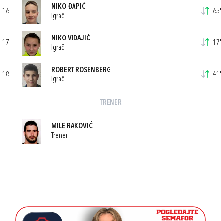
NIKO ĐAPIĆ
16
65'
Igrač
NIKO VIDAJIĆ
17
17'
Igrač
ROBERT ROSENBERG
18
41'
Igrač
TRENER
MILE RAKOVIĆ
Trener