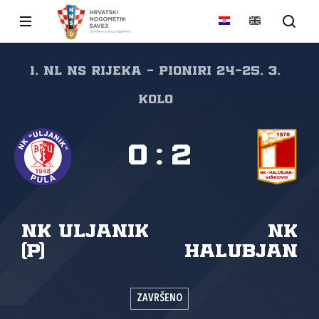
1. NL NS Rijeka - pioniri 24-25, 3.
kolo
0
:
2
NK Uljanik
NK
(P)
Halubjan
ZAVRŠENO