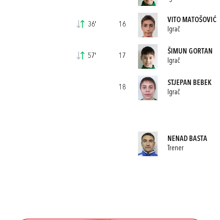
VITO MATOŠOVIĆ
36'
16
Igrač
ŠIMUN GORTAN
57'
17
Igrač
STJEPAN BEBEK
18
Igrač
NENAD BASTA
Trener