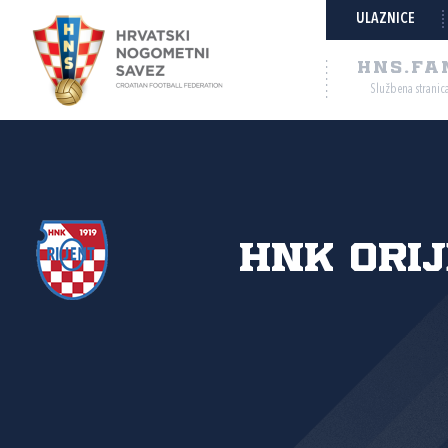
ULAZNICE
HNS.FA
Službena stranic
HNK Ori