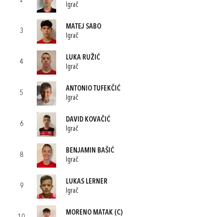
2
Igrač
MATEJ SABO
3
Igrač
LUKA RUŽIĆ
4
Igrač
ANTONIO TUFEKČIĆ
5
Igrač
DAVID KOVAČIĆ
6
Igrač
BENJAMIN BAŠIĆ
8
Igrač
LUKAS LERNER
9
Igrač
MORENO MATAK
(C)