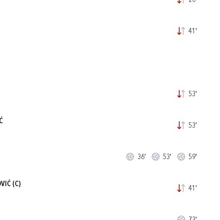
20'
41'
53'
Ć
53'
36'
53'
59'
OVIĆ
(C)
41'