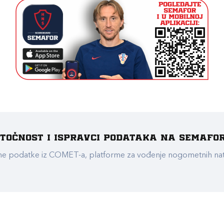
e točnost i ispravci podataka na Semafo
ualne podatke iz COMET-a, platforme za vođenje nogometnih n