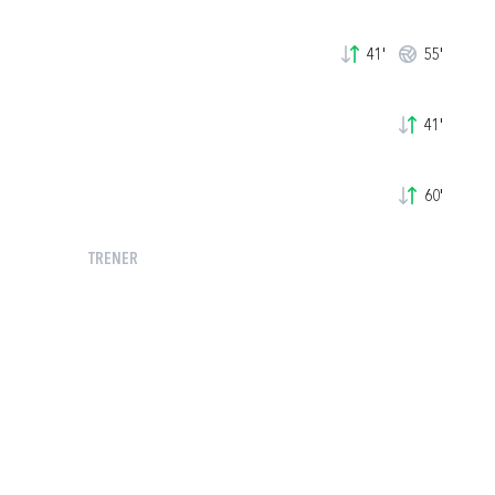
41'
55'
41'
60'
TRENER