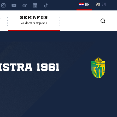
HR
EN
A
SEMAFOR
Sva domaća natjecanja
Istra 1961