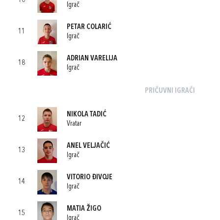
10
Igrač
PETAR COLARIĆ
11
Igrač
ADRIAN VARELIJA
18
Igrač
PRIČUVNI IGRAČI
NIKOLA TADIĆ
12
Vratar
ANEL VELJAČIĆ
13
Igrač
VITORIO ĐIVOJE
14
Igrač
MATIA ŽIGO
15
Igrač