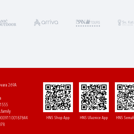
ovara 269A
a
61555
.family
HNS Shop App
HNS Ulaznice App
HNS Semaf
400091100187844
078