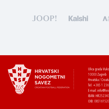
Ulica grada Vuk
10000 Zagreb
Hrvatska / Croati
Tel:
+385 1 23
E-mail:
info@hns
IBAN: HR2523
OIB: 08516152