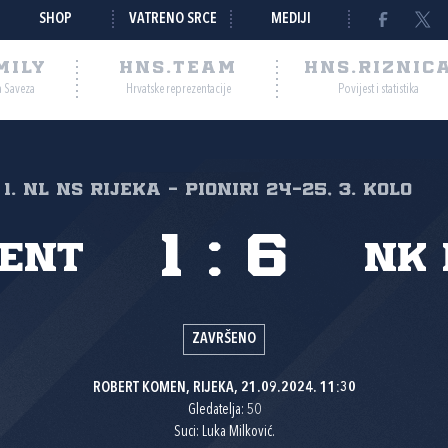
SHOP
VATRENO SRCE
MEDIJI
MILY
HNS.TEAM
HNS.RIZNIC
a Saveza
Hrvatske reprezentacije
Povijest i statistika
1. NL NS Rijeka - pioniri 24-25, 3. kolo
1
:
6
jent
NK 
ZAVRŠENO
ROBERT KOMEN, RIJEKA, 21.09.2024. 11:30
Gledatelja: 50
Suci: Luka Milković.