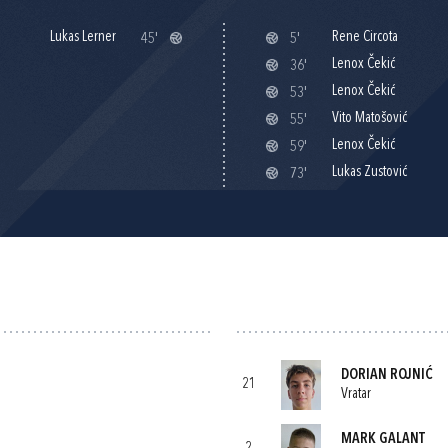
Lukas Lerner
Rene Circota
45'
5'
Lenox Čekić
36'
Lenox Čekić
53'
Vito Matošović
55'
Lenox Čekić
59'
Lukas Zustović
73'
DORIAN ROJNIĆ
21
Vratar
MARK GALANT