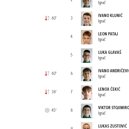
2
Igrač
IVANO KLUNIĆ
60'
3
Igrač
LEON PATAJ
4
Igrač
LUKA GLAVAŠ
5
Igrač
IVANO ANDRIČEVI
60'
6
Igrač
LENOX ČEKIĆ
36'
7
Igrač
VIKTOR STOJIMIR
45'
8
Igrač
LUKAS ZUSTOVIĆ