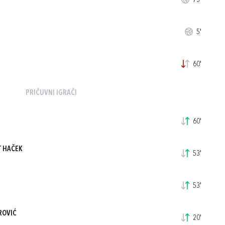
73'
5'
60'
PRIČUVNI IGRAČI
60'
T HAČEK
53'
53'
ROVIĆ
20'