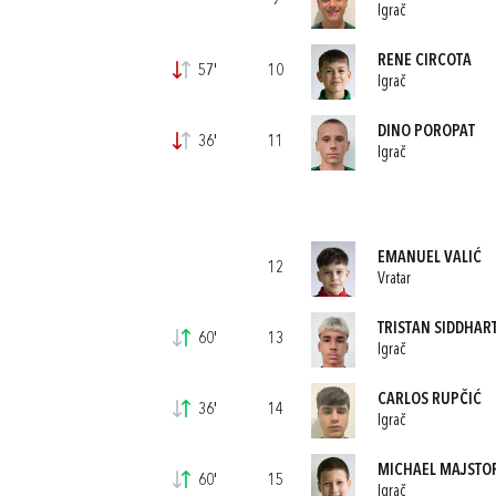
9
Igrač
RENE CIRCOTA
57'
10
Igrač
DINO POROPAT
36'
11
Igrač
EMANUEL VALIĆ
12
Vratar
TRISTAN SIDDHAR
60'
13
Igrač
CARLOS RUPČIĆ
36'
14
Igrač
MICHAEL MAJSTO
60'
15
Igrač