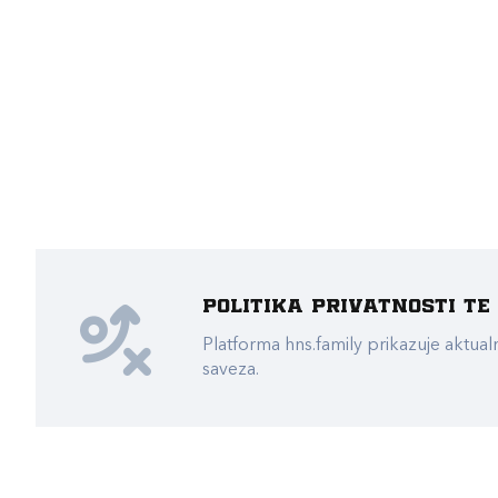
Politika privatnosti t
Platforma hns.family prikazuje akt
saveza.