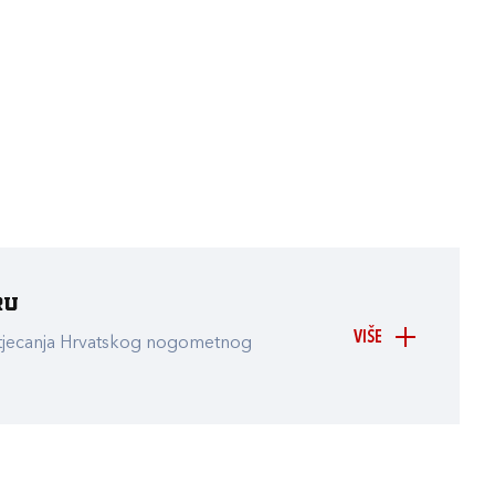
ru
VIŠE
atjecanja Hrvatskog nogometnog