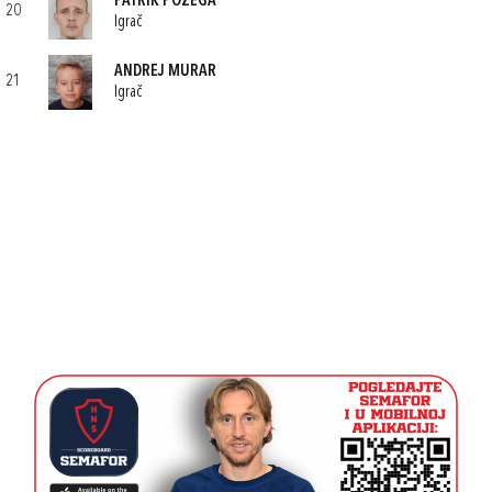
PATRIK POŽEGA
20
Igrač
ANDREJ MURAR
21
Igrač