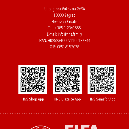
Ulica grada Vukovara 269A
10000 Zagreb
Hrvatska / Croatia
Tel:
+385 1 2361555
E-mail:
info@hns.family
IBAN: HR2523400091100187844
OIB: 08516152078
HNS Shop App
HNS Ulaznice App
HNS Semafor App