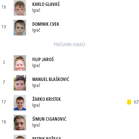
KARLO GLAVAŠ
16
Igrač
DOMINIK CVEK
19
Igrač
PRIČUVNI IGRAČI
FILIP JAROŠ
3
Igrač
MANUEL BLAŠKOVIĆ
7
Igrač
ŽARKO KRISTEK
17
63'
Igrač
ŠIMUN CIGANOVIĆ
18
Igrač