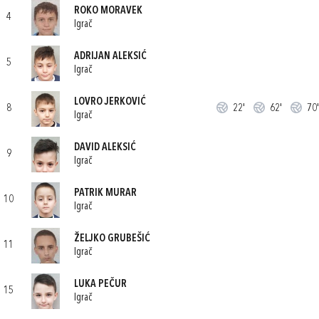
ROKO MORAVEK
4
Igrač
ADRIJAN ALEKSIĆ
5
Igrač
LOVRO JERKOVIĆ
8
22'
62'
70'
Igrač
DAVID ALEKSIĆ
9
Igrač
PATRIK MURAR
10
Igrač
ŽELJKO GRUBEŠIĆ
11
Igrač
LUKA PEČUR
15
Igrač