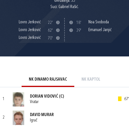
Gledatelja: 35
Suci: Gabriel Rašić.
Lovro Jerković
Noa Svoboda
22'
18'
Lovro Jerković
Emanuel Janjić
62'
39'
Lovro Jerković
70'
NK DINAMO RAJSAVAC
NK KAPTOL
DORIAN VIDOVIĆ
(C)
1
67'
Vratar
DAVID MURAR
2
Igrač