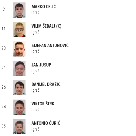
MARKO CELIĆ
2
Igrač
VILIM ŠEBALJ
(C)
11
Igrač
STJEPAN ANTUNOVIĆ
23
Igrač
JAN JUSUP
24
Igrač
DANIJEL DRAŽIĆ
26
Igrač
VIKTOR ŠTRK
28
Igrač
ANTONIO ĆURIĆ
35
Igrač