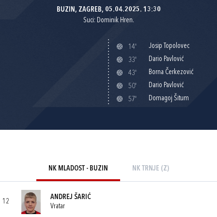
BUZIN, ZAGREB, 05.04.2025. 13:30
Suci: Dominik Hren.
Josip Topolovec
14'
Dario Pavlović
33'
Borna Čerkezović
43'
Dario Pavlović
50'
Domagoj Šitum
57'
NK MLADOST - BUZIN
NK TRNJE (Z)
ANDREJ ŠARIĆ
12
Vratar