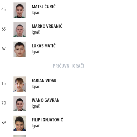
MATEJ ĆURIĆ
45
Igrač
MARKO VRBANIĆ
65
Igrač
LUKAS MATIĆ
67
Igrač
PRIČUVNI IGRAČI
FABIAN VIDAK
15
Igrač
IVANO GAVRAN
70
Igrač
FILIP IGNJATOVIĆ
89
Igrač