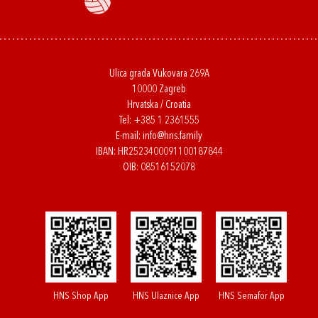
Ulica grada Vukovara 269A
10000 Zagreb
Hrvatska / Croatia
Tel:
+385 1 2361555
E-mail:
info@hns.family
IBAN: HR2523400091100187844
OIB: 08516152078
HNS Shop App
HNS Ulaznice App
HNS Semafor App