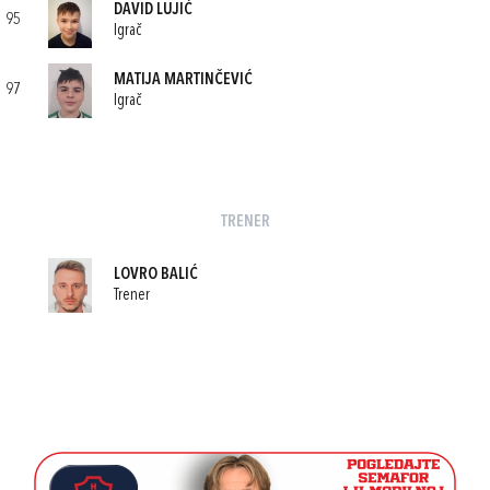
DAVID LUJIĆ
95
Igrač
MATIJA MARTINČEVIĆ
97
Igrač
TRENER
LOVRO BALIĆ
Trener