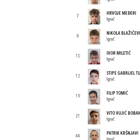
HRVOJE MEĐERI
7
Igrač
NIKOLA BLAŽIČEV
8
Igrač
IVOR MILETIĆ
10
Igrač
STIPE GABRIJEL T
12
Igrač
FILIP TOMIĆ
19
Igrač
VITO VUJIĆ BOBA
21
Igrač
PATRIK KRŠNJAVI
44
Igrač