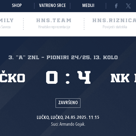
SHOP
VATRENO SRCE
MEDIJI
MILY
HNS.TEAM
HNS.RIZNIC
a Saveza
Hrvatske reprezentacije
Povijest i statistika
3. "A" ZNL - PIONIRI 24/25, 13. kolo
0
:
4
učko
NK 
ZAVRŠENO
LUČKO, LUČKO, 24.05.2025. 11:15
Suci: Armando Gojak.