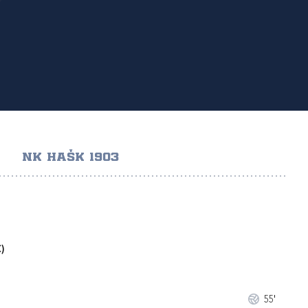
NK HAŠK 1903
)
55'