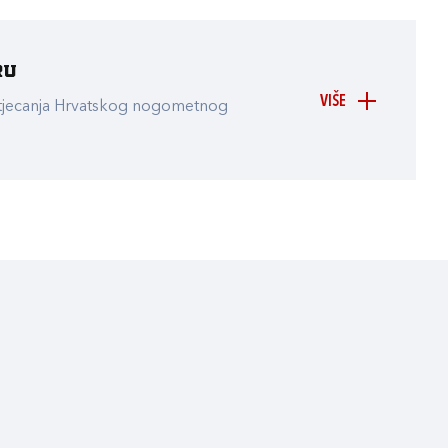
ru
VIŠE
atjecanja Hrvatskog nogometnog