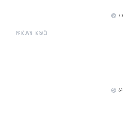
70'
PRIČUVNI IGRAČI
64'