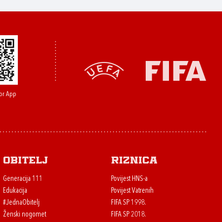
or App
Obitelj
Riznica
Generacija 111
Povijest HNS-a
Edukacija
Povijest Vatrenih
#JednaObitelj
FIFA SP 1998.
Ženski nogomet
FIFA SP 2018.