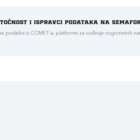
e točnost i ispravci podataka na Semafo
ualne podatke iz COMET-a, platforme za vođenje nogometnih n