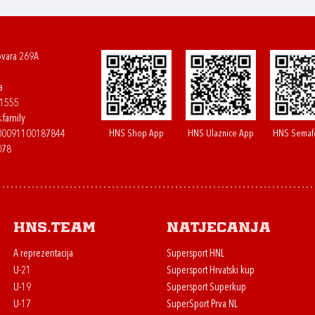
ovara 269A
a
61555
.family
HNS Shop App
HNS Ulaznice App
HNS Semaf
400091100187844
078
HNS.team
Natjecanja
A reprezentacija
Supersport HNL
U-21
Supersport Hrvatski kup
U-19
Supersport Superkup
U-17
SuperSport Prva NL