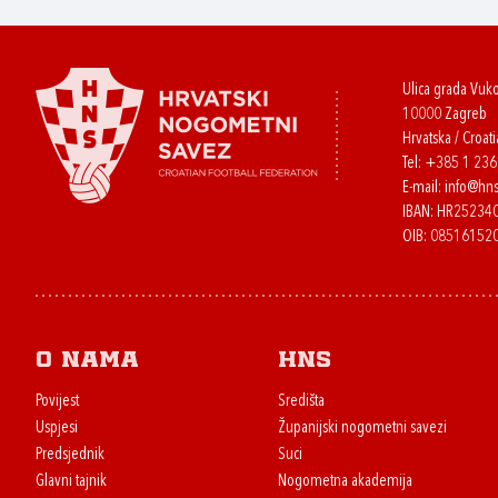
Ulica grada Vuk
10000 Zagreb
Hrvatska / Croati
Tel:
+385 1 23
E-mail:
info@hns
IBAN: HR2523
OIB: 08516152
O nama
HNS
Povijest
Središta
Uspjesi
Županijski nogometni savezi
Predsjednik
Suci
Glavni tajnik
Nogometna akademija