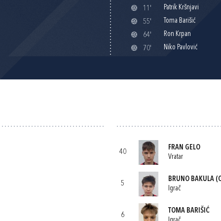
Patrik Kršnjavi
11'
Toma Barišić
55'
Ron Krpan
64'
Niko Pavlović
70'
FRAN GELO
40
Vratar
BRUNO BAKULA
(C
5
Igrač
TOMA BARIŠIĆ
6
Igrač