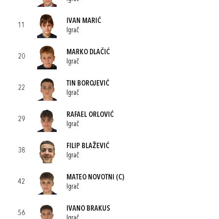
IVAN MARIĆ
11
Igrač
MARKO DLAČIĆ
20
Igrač
TIN BOROJEVIĆ
22
Igrač
RAFAEL ORLOVIĆ
29
Igrač
FILIP BLAŽEVIĆ
38
Igrač
MATEO NOVOTNI
(C)
42
Igrač
IVANO BRAKUS
56
Igrač