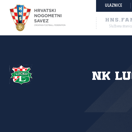
ULAZNICE
HNS.FA
Službena stranic
NK L