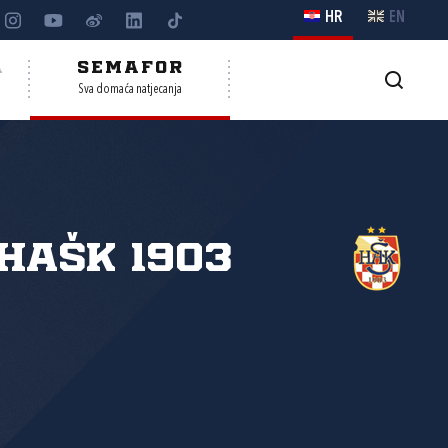
HR
EN
A
SEMAFOR
Sva domaća natjecanja
HAŠK 1903