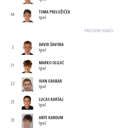
TOMA PRELOŽIČEK
64
Igrač
PRIČUVNI IGRAČI
DAVID ŠAVORA
2
Igrač
MARKO OLUJIĆ
21
Igrač
IVAN GRABAR
23
Igrač
LUCAS KARŠAJ
25
Igrač
ANTE KARDUM
35
Igrač