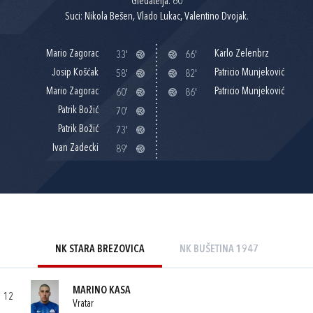
Gledatelja: 60
Suci: Nikola Bešen, Vlado Lukac, Valentino Dvojak.
Mario Zagorac
Karlo Zelenbrz
33'
66'
Josip Košćak
Patricio Munjeković
58'
82'
Mario Zagorac
Patricio Munjeković
60'
86'
Patrik Božić
70'
Patrik Božić
73'
Ivan Zadecki
89'
NK STARA BREZOVICA
NK BUŠETINA 1947
MARINO KASA
12
Vratar