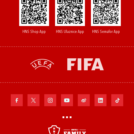
HNS Shop App
HNS Ulaznice App
HNS Semafor App