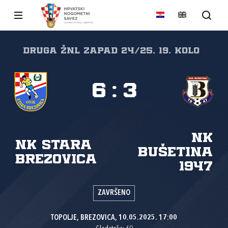
DRUGA ŽNL ZAPAD 24/25, 19. kolo
6
:
3
NK
NK Stara
Bušetina
Brezovica
1947
ZAVRŠENO
TOPOLJE, BREZOVICA, 10.05.2025. 17:00