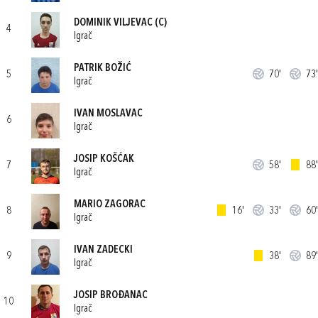
DOMINIK VILJEVAC
(C)
4
Igrač
PATRIK BOŽIĆ
5
70'
73'
Igrač
IVAN MOSLAVAC
6
Igrač
JOSIP KOŠĆAK
7
58'
88'
Igrač
MARIO ZAGORAC
8
16'
33'
60'
Igrač
IVAN ZADECKI
9
38'
89'
Igrač
JOSIP BROĐANAC
10
Igrač