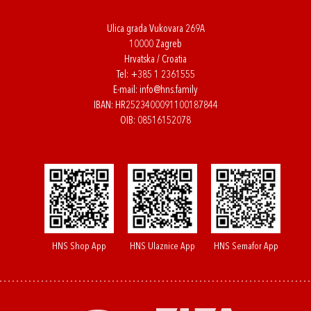
Ulica grada Vukovara 269A
10000 Zagreb
Hrvatska / Croatia
Tel:
+385 1 2361555
E-mail:
info@hns.family
IBAN: HR2523400091100187844
OIB: 08516152078
HNS Shop App
HNS Ulaznice App
HNS Semafor App