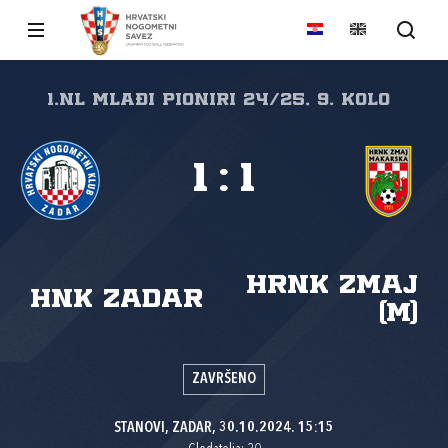
1.nl Mlađi pioniri 24/25, 9. kolo
1
:
1
HRNK Zmaj
HNK Zadar
(M)
ZAVRŠENO
STANOVI, ZADAR, 30.10.2024. 15:15