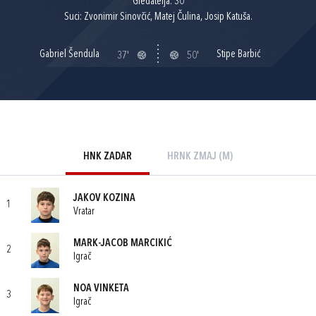
Gledatelja: 30
Suci: Zvonimir Sinovčić, Matej Čulina, Josip Katuša.
Gabriel Šendula
Stipe Barbić
37'
50'
HNK ZADAR
HRNK ZMAJ (M)
JAKOV KOZINA
1
Vratar
MARK-JACOB MARCIKIĆ
2
Igrač
NOA VINKETA
3
Igrač