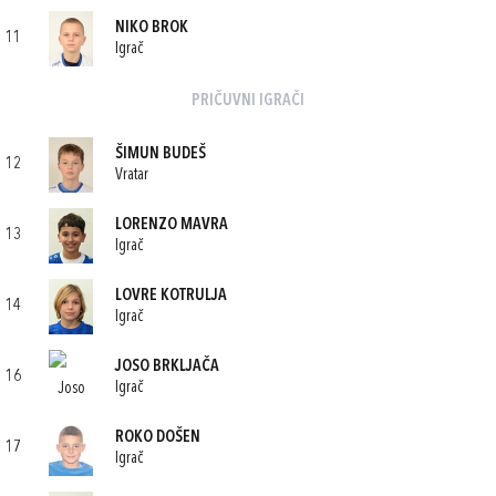
NIKO BROK
11
Igrač
PRIČUVNI IGRAČI
ŠIMUN BUDEŠ
12
Vratar
LORENZO MAVRA
13
Igrač
LOVRE KOTRULJA
14
Igrač
JOSO BRKLJAČA
16
Igrač
ROKO DOŠEN
17
Igrač