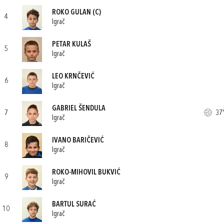
ROKO GULAN
(C)
4
Igrač
PETAR KULAŠ
5
Igrač
LEO KRNČEVIĆ
6
Igrač
GABRIEL ŠENDULA
7
37'
Igrač
IVANO BARIČEVIĆ
8
Igrač
ROKO-MIHOVIL BUKVIĆ
9
Igrač
BARTUL SURAĆ
10
Igrač