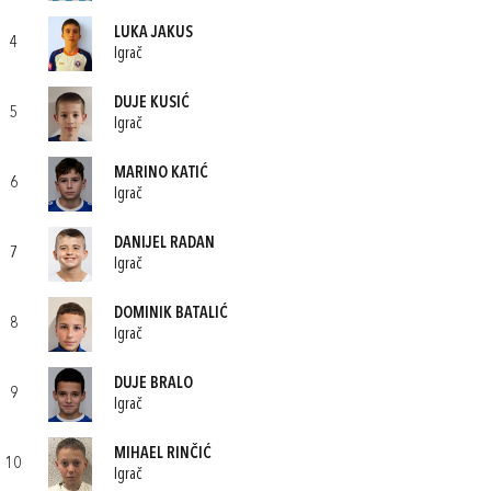
LUKA JAKUS
4
Igrač
DUJE KUSIĆ
5
Igrač
MARINO KATIĆ
6
Igrač
DANIJEL RADAN
7
Igrač
DOMINIK BATALIĆ
8
Igrač
DUJE BRALO
9
Igrač
MIHAEL RINČIĆ
10
Igrač