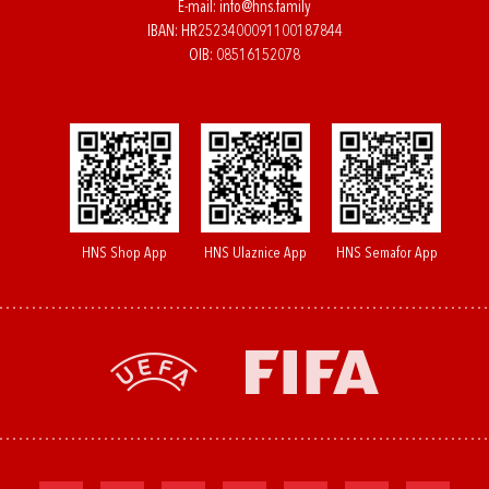
E-mail:
info@hns.family
IBAN: HR2523400091100187844
OIB: 08516152078
HNS Shop App
HNS Ulaznice App
HNS Semafor App