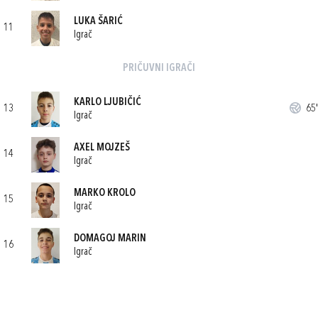
LUKA ŠARIĆ
11
Igrač
PRIČUVNI IGRAČI
KARLO LJUBIČIĆ
13
65'
Igrač
AXEL MOJZEŠ
14
Igrač
MARKO KROLO
15
Igrač
DOMAGOJ MARIN
16
Igrač