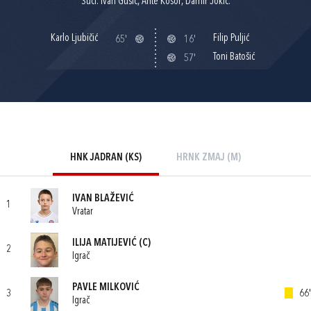
Suci: Ivan Gusić, Ante Kosor, Damir Jokić.
Karlo Ljubičić
Filip Puljić
65'
16'
Toni Batošić
57'
HNK JADRAN (KS)
HRNK ZMAJ (M)
IVAN BLAŽEVIĆ
1
Vratar
ILIJA MATIJEVIĆ
(C)
2
Igrač
PAVLE MILKOVIĆ
3
66'
Igrač