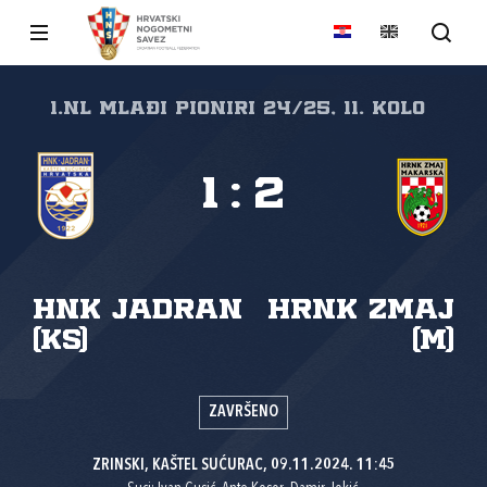
1.nl Mlađi pioniri 24/25, 11. kolo
1
:
2
HNK Jadran
HRNK Zmaj
(KS)
(M)
ZAVRŠENO
ZRINSKI, KAŠTEL SUĆURAC, 09.11.2024. 11:45