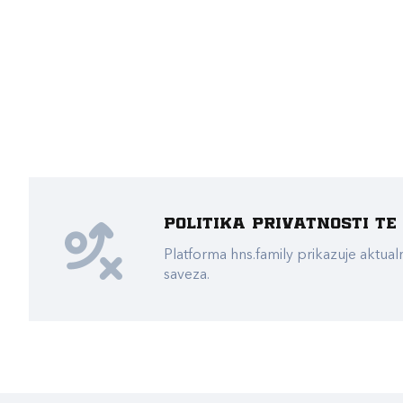
Politika privatnosti t
Platforma hns.family prikazuje akt
saveza.