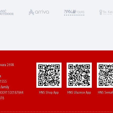
ovara 269A
a
61555
.family
HNS Shop App
HNS Ulaznice App
HNS Semaf
400091100187844
078