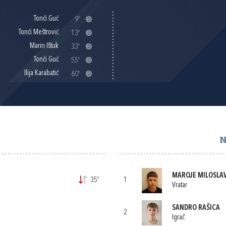
Tonći Guć
9'
Tonći Meštrović
13'
Marin Ištuk
33'
Tonći Guć
55'
Ilija Karabatić
60'
MAROJE MILOSLA
35'
1
Vratar
SANDRO RAŠICA
2
Igrač