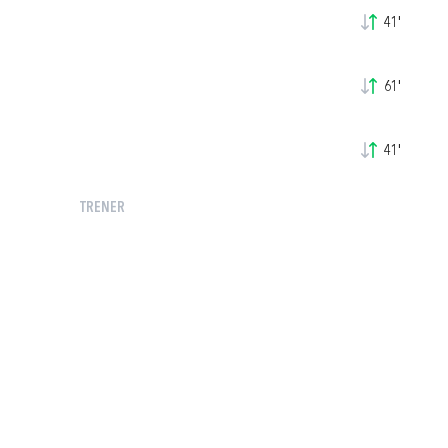
41'
61'
41'
TRENER