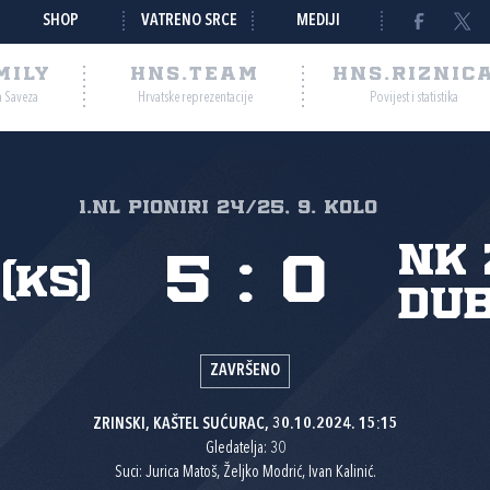
SHOP
VATRENO SRCE
MEDIJI
MILY
HNS.TEAM
HNS.RIZNIC
a Saveza
Hrvatske reprezentacije
Povijest i statistika
1.nl Pioniri 24/25, 9. kolo
NK 
5
:
0
(KS)
du
ZAVRŠENO
ZRINSKI, KAŠTEL SUĆURAC, 30.10.2024. 15:15
Gledatelja: 30
Suci: Jurica Matoš, Željko Modrić, Ivan Kalinić.