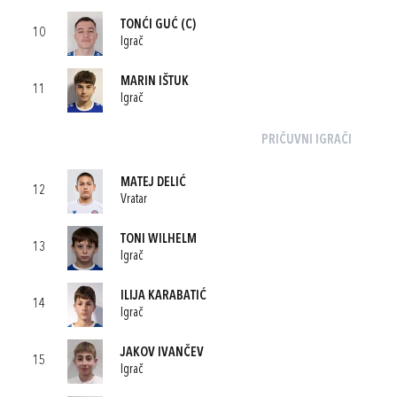
TONĆI GUĆ
(C)
10
Igrač
MARIN IŠTUK
11
Igrač
PRIČUVNI IGRAČI
MATEJ DELIĆ
12
Vratar
TONI WILHELM
13
Igrač
ILIJA KARABATIĆ
14
Igrač
JAKOV IVANČEV
15
Igrač