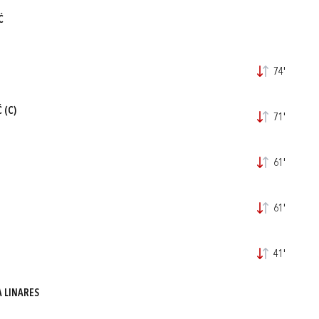
Ć
74'
Ć
(C)
71'
61'
61'
41'
A LINARES