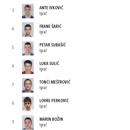
ANTE IVKOVIĆ
3
Igrač
FRANE ŠARIĆ
4
Igrač
PETAR SUBAŠIĆ
5
Igrač
LUKA SULIĆ
6
Igrač
TONĆI MEŠTROVIĆ
7
Igrač
LOVRE PERKOVIĆ
8
Igrač
MARIN BOŽIN
9
Igrač