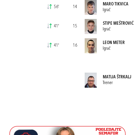
MARO TIKVICA
56'
14
Igrač
STIPE MEŠTROVIĆ
41'
15
Igrač
LEON METER
41'
16
Igrač
MATIJA ŠTRKALJ
Trener