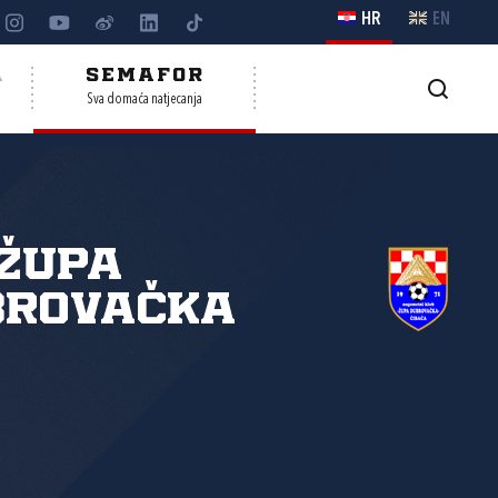
HR
EN
A
SEMAFOR
Sva domaća natjecanja
Župa
brovačka