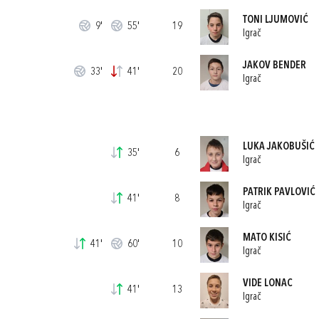
TONI LJUMOVIĆ
9'
55'
19
Igrač
JAKOV BENDER
33'
41'
20
Igrač
LUKA JAKOBUŠIĆ
35'
6
Igrač
PATRIK PAVLOVIĆ
41'
8
Igrač
MATO KISIĆ
41'
60'
10
Igrač
VIDE LONAC
41'
13
Igrač