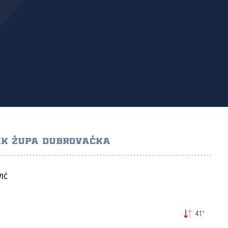
NK ŽUPA DUBROVAČKA
VIĆ
41'