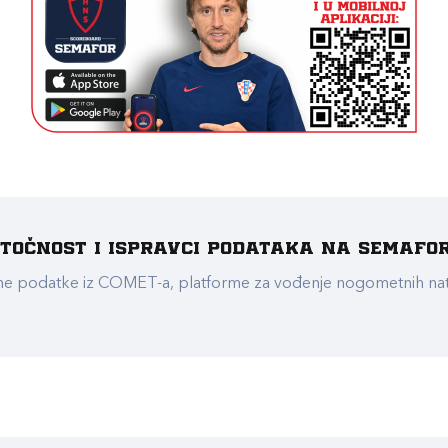
e točnost i ispravci podataka na Semafo
ualne podatke iz COMET-a, platforme za vođenje nogometnih n