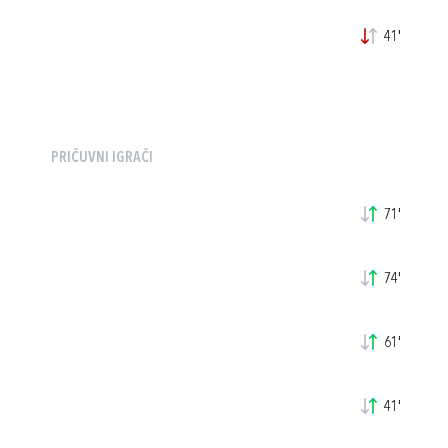
41'
PRIČUVNI IGRAČI
71'
74'
61'
41'