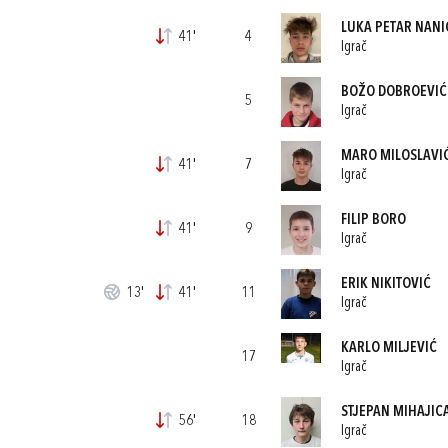
LUKA PETAR NANI
41'
4
Igrač
BOŽO DOBROEVIĆ
5
Igrač
MARO MILOSLAVI
41'
7
Igrač
FILIP BORO
41'
9
Igrač
ERIK NIKITOVIĆ
13'
41'
11
Igrač
KARLO MILJEVIĆ
17
Igrač
STJEPAN MIHAJIC
56'
18
Igrač