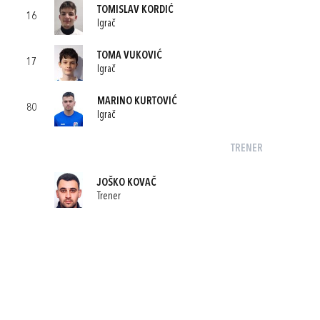
TOMISLAV KORDIĆ
16
Igrač
TOMA VUKOVIĆ
17
Igrač
MARINO KURTOVIĆ
80
Igrač
TRENER
JOŠKO KOVAČ
Trener