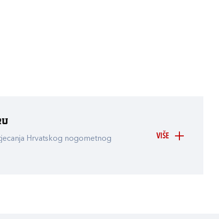
ru
VIŠE
atjecanja Hrvatskog nogometnog