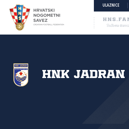
ULAZNICE
HNS.FA
Službena stranic
HNK Jadran 