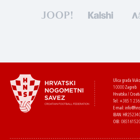
Ulica grada Vuk
10000 Zagreb
Hrvatska / Croati
Tel:
+385 1 23
E-mail:
info@hns
IBAN: HR2523
OIB: 08516152