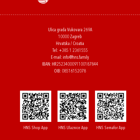
Ulica grada Vukovara 269A
10000 Zagreb
Hrvatska / Croatia
Tel:
+385 1 2361555
E-mail:
info@hns.family
IBAN: HR2523400091100187844
OIB: 08516152078
HNS Shop App
HNS Ulaznice App
HNS Semafor App