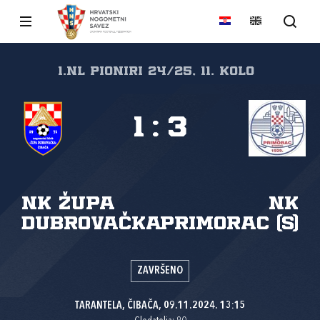
1.nl Pioniri 24/25, 11. kolo
1
:
3
NK Župa
NK
dubrovačka
Primorac (S)
ZAVRŠENO
TARANTELA, ČIBAČA, 09.11.2024. 13:15