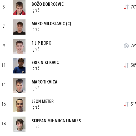
BOŽO DOBROEVIĆ
5
70'
Igrač
MARO MILOSLAVIĆ
(C)
7
Igrač
FILIP BORO
9
76'
Igrač
ERIK NIKITOVIĆ
11
58'
Igrač
MARO TIKVICA
14
Igrač
LEON METER
16
51'
Igrač
STJEPAN MIHAJICA LINARES
18
Igrač