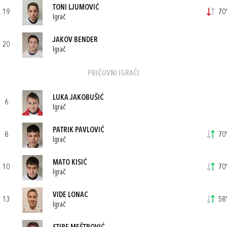
TONI LJUMOVIĆ
19
70'
Igrač
JAKOV BENDER
20
Igrač
PRIČUVNI IGRAČI
LUKA JAKOBUŠIĆ
6
Igrač
PATRIK PAVLOVIĆ
8
70'
Igrač
MATO KISIĆ
10
70'
Igrač
VIDE LONAC
13
58'
Igrač