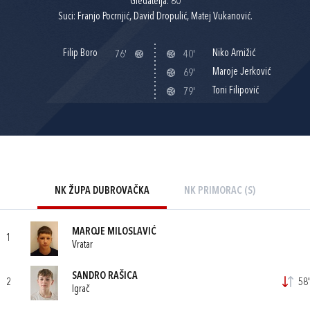
Gledatelja: 80
Suci: Franjo Pocrnjić, David Dropulić, Matej Vukanović.
Filip Boro
Niko Amižić
76'
40'
Maroje Jerković
69'
Toni Filipović
79'
NK ŽUPA DUBROVAČKA
NK PRIMORAC (S)
MAROJE MILOSLAVIĆ
1
Vratar
SANDRO RAŠICA
2
58'
Igrač