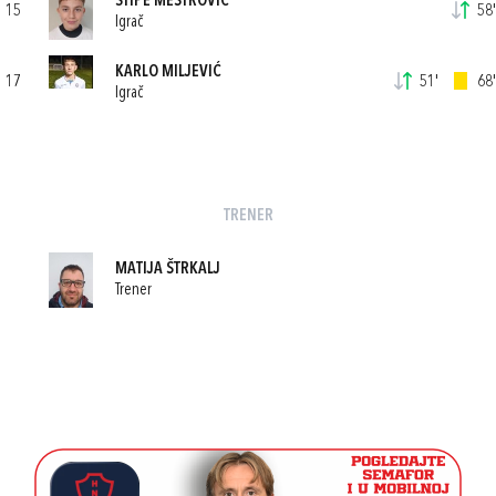
STIPE MEŠTROVIĆ
15
58'
Igrač
KARLO MILJEVIĆ
17
51'
68'
Igrač
TRENER
MATIJA ŠTRKALJ
Trener