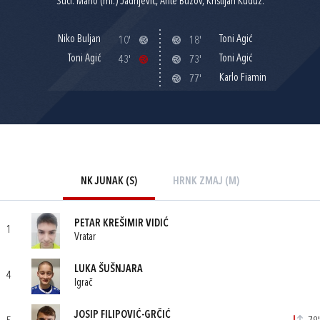
Suci: Mario (ml.) Jadrijević, Ante Buzov, Kristijan Kuduz.
Niko Buljan
Toni Agić
10'
18'
Toni Agić
Toni Agić
43'
73'
Karlo Fiamin
77'
NK JUNAK (S)
HRNK ZMAJ (M)
PETAR KREŠIMIR VIDIĆ
1
Vratar
LUKA ŠUŠNJARA
4
Igrač
JOSIP FILIPOVIĆ-GRČIĆ