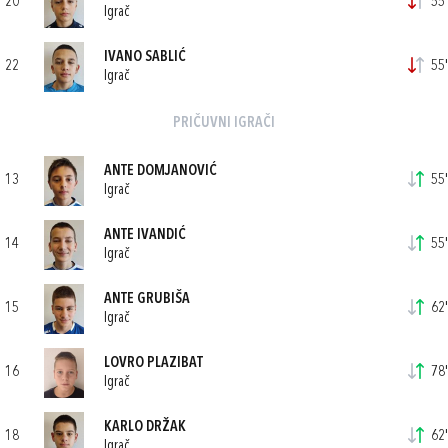
20
55'
Igrač
IVANO SABLIĆ
22
55'
Igrač
PRIČUVNI IGRAČI
ANTE DOMJANOVIĆ
13
55'
Igrač
ANTE IVANDIĆ
14
55'
Igrač
ANTE GRUBIŠA
15
62'
Igrač
LOVRO PLAZIBAT
16
78'
Igrač
KARLO DRŽAK
18
62'
Igrač