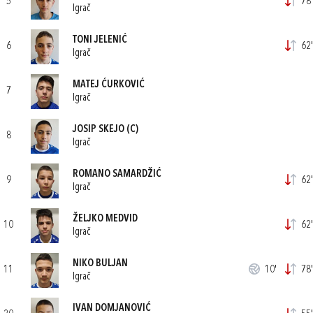
5
78'
Igrač
TONI JELENIĆ
6
62'
Igrač
MATEJ ĆURKOVIĆ
7
Igrač
JOSIP SKEJO
(C)
8
Igrač
ROMANO SAMARDŽIĆ
9
62'
Igrač
ŽELJKO MEDVID
10
62'
Igrač
NIKO BULJAN
11
10'
78'
Igrač
IVAN DOMJANOVIĆ