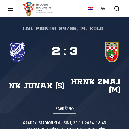
1.nl Pioniri 24/25, 14. kolo
2
:
3
HRNK Zmaj
NK Junak (S)
(M)
ZAVRŠENO
GRADSKI STADION SINJ, SINJ, 30.11.2024. 18:45