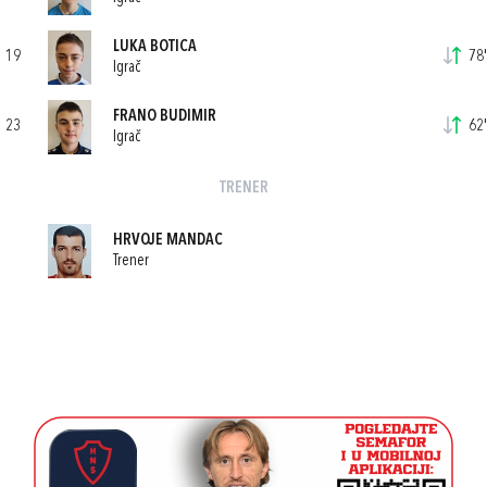
LUKA BOTICA
19
78'
Igrač
FRANO BUDIMIR
23
62'
Igrač
TRENER
HRVOJE MANDAC
Trener