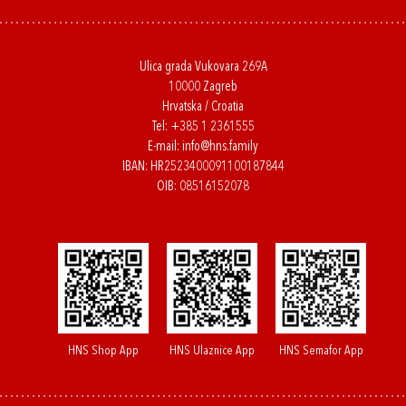
Ulica grada Vukovara 269A
10000 Zagreb
Hrvatska / Croatia
Tel:
+385 1 2361555
E-mail:
info@hns.family
IBAN: HR2523400091100187844
OIB: 08516152078
HNS Shop App
HNS Ulaznice App
HNS Semafor App