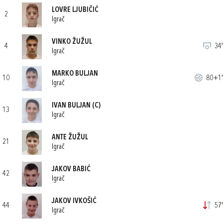
LOVRE LJUBIČIĆ
2
Igrač
VINKO ŽUŽUL
4
34'
Igrač
MARKO BULJAN
10
80+1'
Igrač
IVAN BULJAN
(C)
13
Igrač
ANTE ŽUŽUL
21
Igrač
JAKOV BABIĆ
42
Igrač
JAKOV IVKOŠIĆ
44
57'
Igrač