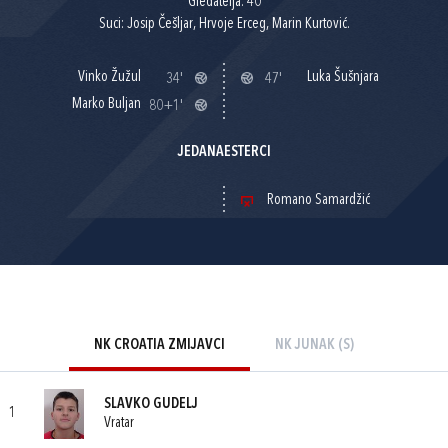
Gledatelja: 40
Suci: Josip Češljar, Hrvoje Erceg, Marin Kurtović.
Vinko Žužul
Luka Šušnjara
34'
47'
Marko Buljan
80+1'
JEDANAESTERCI
Romano Samardžić
NK CROATIA ZMIJAVCI
NK JUNAK (S)
SLAVKO GUDELJ
1
Vratar