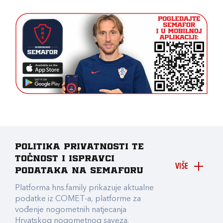
Politika privatnosti te
točnost i ispravci
VIŠE
podataka na Semaforu
Platforma hns.family prikazuje aktualne
podatke iz COMET-a, platforme za
vođenje nogometnih natjecanja
Hrvatskog nogometnog saveza.