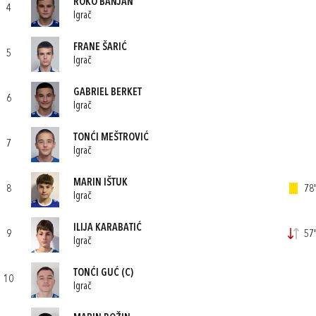
ROKO BANJAN
4
Igrač
FRANE ŠARIĆ
5
Igrač
GABRIEL BERKET
6
Igrač
TONĆI MEŠTROVIĆ
7
Igrač
MARIN IŠTUK
8
78'
Igrač
ILIJA KARABATIĆ
9
57'
Igrač
TONĆI GUĆ
(C)
10
Igrač