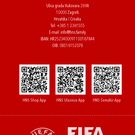
Ulica grada Vukovara 269A
10000 Zagreb
Hrvatska / Croatia
Tel:
+385 1 2361555
E-mail:
info@hns.family
IBAN: HR2523400091100187844
OIB: 08516152078
HNS Shop App
HNS Ulaznice App
HNS Semafor App