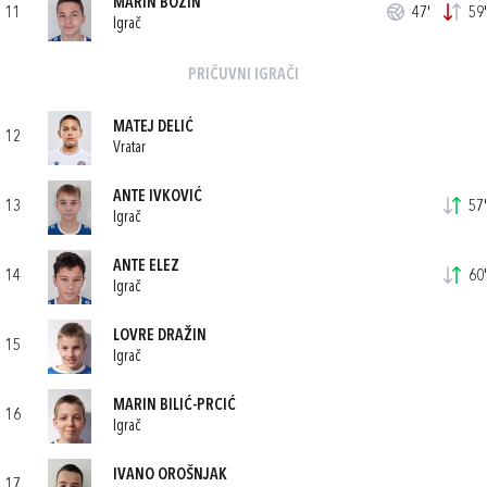
MARIN BOŽIN
11
47'
59'
Igrač
PRIČUVNI IGRAČI
MATEJ DELIĆ
12
Vratar
ANTE IVKOVIĆ
13
57'
Igrač
ANTE ELEZ
14
60'
Igrač
LOVRE DRAŽIN
15
Igrač
MARIN BILIĆ-PRCIĆ
16
Igrač
IVANO OROŠNJAK
17