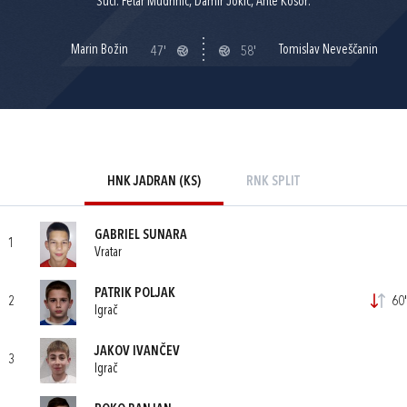
Suci: Petar Mudrinić, Damir Jokić, Ante Kosor.
Marin Božin
Tomislav Neveščanin
47'
58'
HNK JADRAN (KS)
RNK SPLIT
GABRIEL SUNARA
1
Vratar
PATRIK POLJAK
2
60'
Igrač
JAKOV IVANČEV
3
Igrač