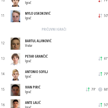
10
79'
Igrač
MYLO USKOKOVIĆ
11
50'
Igrač
PRIČUVNI IGRAČI
BARTUL ALJINOVIĆ
12
Vratar
PETAR GRANČIĆ
13
61'
Igrač
ANTONIO SOFILJ
14
79'
Igrač
IVAN PIRIĆ
15
79'
86'
Igrač
ANTE LALIĆ
16
50'
Igrač