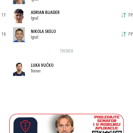
ADRIAN BIJADER
17
79'
Igrač
NIKOLA SKELO
18
79'
Igrač
TRENER
LUKA VUČKO
Trener