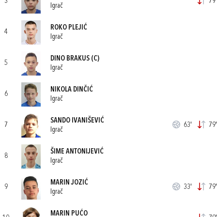
3
79'
Igrač
ROKO PLEJIĆ
4
Igrač
DINO BRAKUS
(C)
5
Igrač
NIKOLA DINČIĆ
6
Igrač
SANDO IVANIŠEVIĆ
7
63'
79'
Igrač
ŠIME ANTONIJEVIĆ
8
Igrač
MARIN JOZIĆ
9
33'
79'
Igrač
MARIN PUĆO