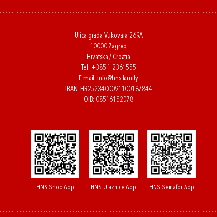
Ulica grada Vukovara 269A
10000 Zagreb
Hrvatska / Croatia
Tel:
+385 1 2361555
E-mail:
info@hns.family
IBAN: HR2523400091100187844
OIB: 08516152078
HNS Shop App
HNS Ulaznice App
HNS Semafor App