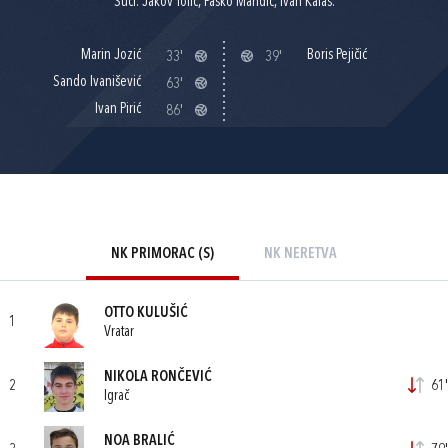
Suci: Jakov Tolić, Paško Mandić, Ivan Kalaš.
Marin Jozić
Boris Pejičić
33'
39'
Sando Ivanišević
63'
Ivan Pirić
86'
NK PRIMORAC (S)
NK NERETVA
OTTO KULUŠIĆ
1
Vratar
NIKOLA RONČEVIĆ
2
61'
Igrač
NOA BRALIĆ