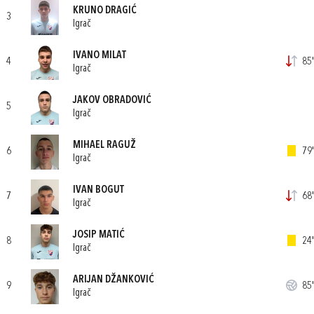
KRUNO DRAGIĆ
3
Igrač
IVANO MILAT
4
85'
Igrač
JAKOV OBRADOVIĆ
5
Igrač
MIHAEL RAGUŽ
6
79'
Igrač
IVAN BOGUT
7
68'
Igrač
JOSIP MATIĆ
8
24'
Igrač
ARIJAN DŽANKOVIĆ
9
85'
Igrač