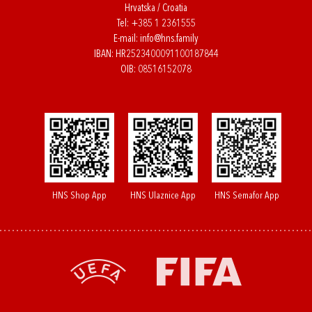
Hrvatska / Croatia
Tel:
+385 1 2361555
E-mail:
info@hns.family
IBAN: HR2523400091100187844
OIB: 08516152078
HNS Shop App
HNS Ulaznice App
HNS Semafor App