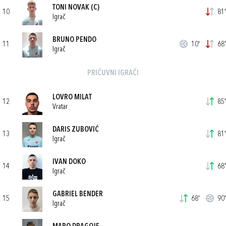
TONI NOVAK
(C)
10
81'
Igrač
BRUNO PENDO
11
10'
68'
Igrač
PRIČUVNI IGRAČI
LOVRO MILAT
12
85'
Vratar
DARIS ZUBOVIĆ
13
81'
Igrač
IVAN DOKO
14
68'
Igrač
GABRIEL BENDER
15
68'
90'
Igrač