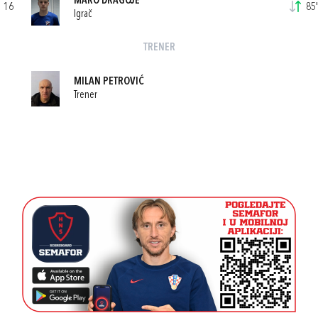
MARO DRAGOJE
16
85'
Igrač
TRENER
MILAN PETROVIĆ
Trener