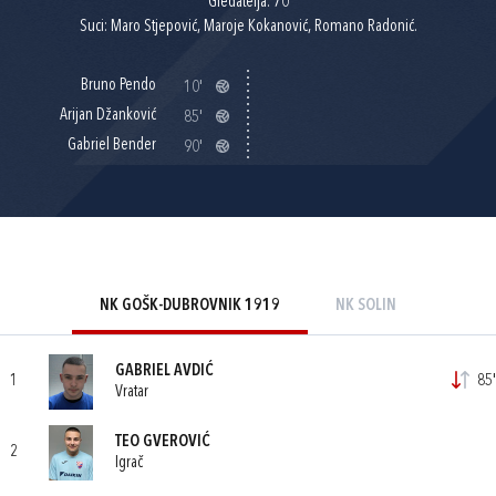
Gledatelja: 70
Suci: Maro Stjepović, Maroje Kokanović, Romano Radonić.
Bruno Pendo
10'
Arijan Džanković
85'
Gabriel Bender
90'
NK GOŠK-DUBROVNIK 1919
NK SOLIN
GABRIEL AVDIĆ
1
85'
Vratar
TEO GVEROVIĆ
2
Igrač