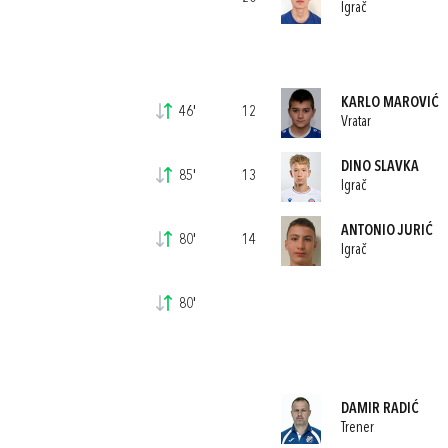
Igrač
KARLO MAROVIĆ
46'
12
Vratar
DINO SLAVKA
85'
13
Igrač
ANTONIO JURIĆ
80'
14
Igrač
80'
DAMIR RADIĆ
Trener