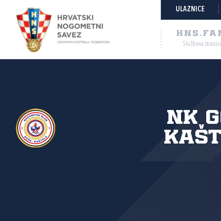
ULAZNICE
HNS.FA
Službena stranic
NK 
Kašt