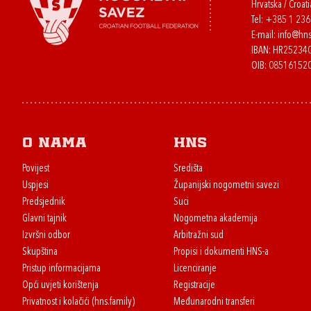
Hrvatska / Croati
Tel:
+385 1 23
E-mail:
info@hns
IBAN: HR2523
OIB: 08516152
O nama
HNS
Povijest
Središta
Uspjesi
Županijski nogometni savezi
Predsjednik
Suci
Glavni tajnik
Nogometna akademija
Izvršni odbor
Arbitražni sud
Skupština
Propisi i dokumenti HNS-a
Pristup informacijama
Licenciranje
Opći uvjeti korištenja
Registracije
Privatnost i kolačići (hns.family)
Međunarodni transferi