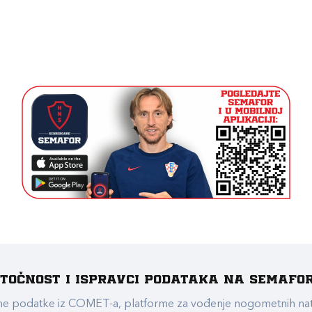
e točnost i ispravci podataka na Semafo
ualne podatke iz COMET-a, platforme za vođenje nogometnih n