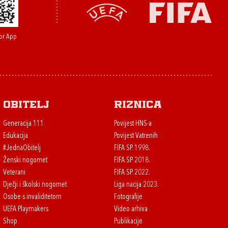
or App
Obitelj
Riznica
Generacija 111
Povijest HNS-a
Edukacija
Povijest Vatrenih
#JednaObitelj
FIFA SP 1998.
Ženski nogomet
FIFA SP 2018.
Veterani
FIFA SP 2022.
Dječji i školski nogomet
Liga nacija 2023.
Osobe s invaliditetom
Fotografije
UEFA Playmakers
Video arhiva
Shop
Publikacije