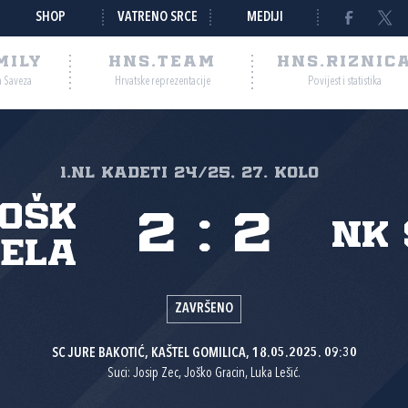
SHOP
VATRENO SRCE
MEDIJI
MILY
HNS.TEAM
HNS.RIZNIC
a Saveza
Hrvatske reprezentacije
Povijest i statistika
1.nl Kadeti 24/25, 27. kolo
GOŠK
2
:
2
NK 
ela
ZAVRŠENO
SC JURE BAKOTIĆ, KAŠTEL GOMILICA, 18.05.2025. 09:30
Suci: Josip Zec, Joško Gracin, Luka Lešić.