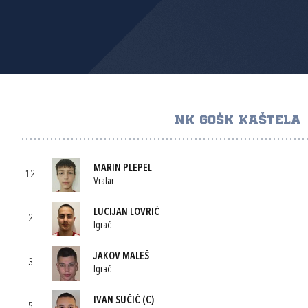
NK GOŠK KAŠTELA
MARIN PLEPEL
12
Vratar
LUCIJAN LOVRIĆ
2
Igrač
JAKOV MALEŠ
3
Igrač
IVAN SUČIĆ
(C)
5