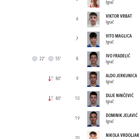
Igrač
VIKTOR VRBAT
6
Igrač
VITO MAGLICA
7
Igrač
IVO FRADELIĆ
22'
55'
8
Igrač
ALDO JERKUNICA
80'
9
Igrač
DUJE NINČEVIĆ
80'
10
Igrač
DOMINIK JELAVIĆ
19
Igrač
NIKOLA VRDOLJA
20