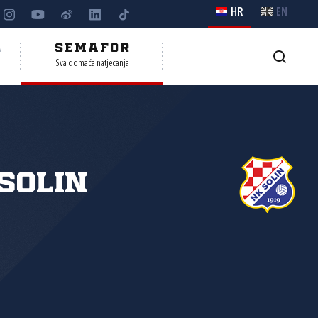
HR
EN
A
SEMAFOR
Sva domaća natjecanja
Solin