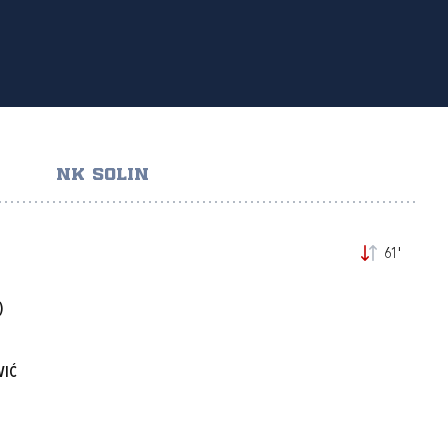
NK SOLIN
61'
)
VIĆ