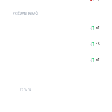
PRIČUVNI IGRAČI
61'
48'
61'
TRENER