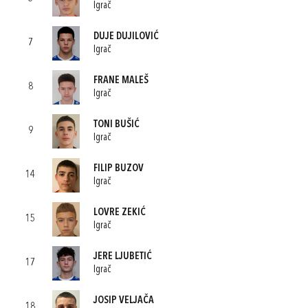
Igrač
DUJE DUJILOVIĆ
7
Igrač
FRANE MALEŠ
8
Igrač
TONI BUŠIĆ
9
Igrač
FILIP BUZOV
14
Igrač
LOVRE ZEKIĆ
15
Igrač
JERE LJUBETIĆ
17
Igrač
JOSIP VELJAČA
18