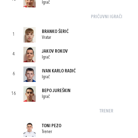
Igrač
PRIČUVNI IGRAČI
BRANKO ŠERIĆ
1
Vratar
JAKOV ROKOV
4
Igrač
IVAN KARLO RADIĆ
6
Igrač
BEPO JUREŠKIN
16
Igrač
TRENER
TONI PEZO
Trener