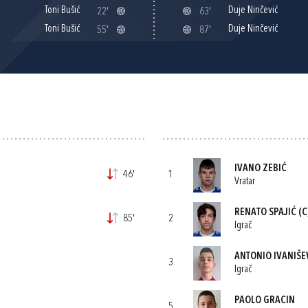
Toni Bušić
Duje Ninčević
22'
63'
Toni Bušić
Duje Ninčević
55'
87'
IVANO ZEBIĆ
46'
1
Vratar
RENATO SPAJIĆ
(C
85'
2
Igrač
ANTONIO IVANIŠE
3
Igrač
PAOLO GRACIN
5