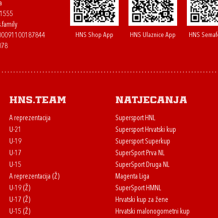
a
61555
.family
HNS Shop App
HNS Ulaznice App
HNS Semaf
400091100187844
078
HNS.team
Natjecanja
A reprezentacija
Supersport HNL
U-21
Supersport Hrvatski kup
U-19
Supersport Superkup
U-17
SuperSport Prva NL
U-15
SuperSport Druga NL
A reprezentacija (Ž)
Magenta Liga
U-19 (Ž)
SuperSport HMNL
U-17 (Ž)
Hrvatski kup za žene
U-15 (Ž)
Hrvatski malonogometni kup