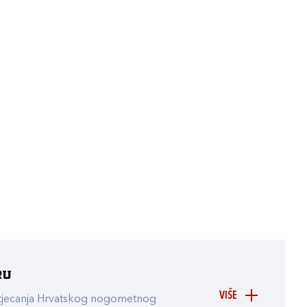
ru
VIŠE
atjecanja Hrvatskog nogometnog