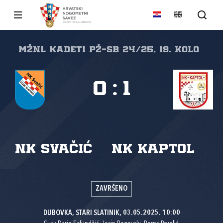
MŽNL kadeti PŽ-SB 24/25, 19. kolo
0
:
1
NK Svačić
NK Kaptol
ZAVRŠENO
DUBOVKA, STARI SLATINIK, 03.05.2025. 10:00