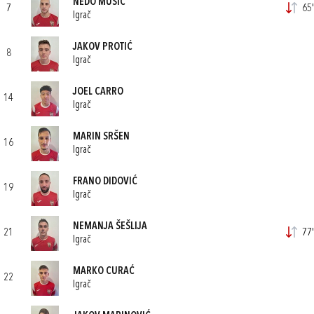
NEDO MUŠIĆ
7
65'
Igrač
JAKOV PROTIĆ
8
Igrač
JOEL CARRO
14
Igrač
MARIN SRŠEN
16
Igrač
FRANO DIDOVIĆ
19
Igrač
NEMANJA ŠEŠLIJA
21
77'
Igrač
MARKO CURAĆ
22
Igrač