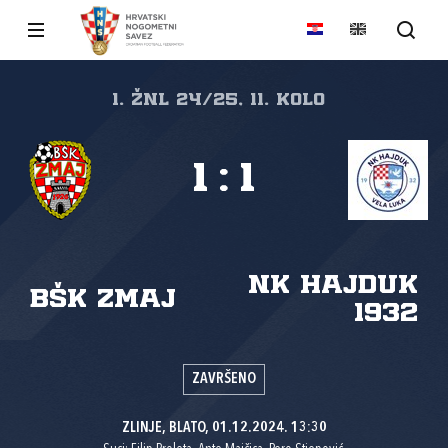
1. ŽNL 24/25, 11. kolo
1
:
1
NK Hajduk
BŠK Zmaj
1932
ZAVRŠENO
ZLINJE, BLATO, 01.12.2024. 13:30