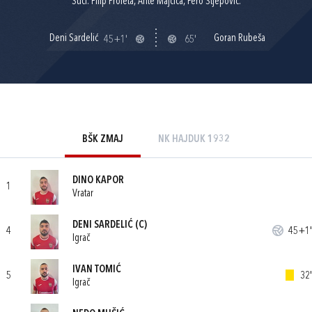
Suci: Filip Proleta, Ante Majčica, Pero Stjepović.
Deni Sardelić
Goran Rubeša
45+1'
65'
BŠK ZMAJ
NK HAJDUK 1932
DINO KAPOR
1
Vratar
DENI SARDELIĆ
(C)
4
45+1'
Igrač
IVAN TOMIĆ
5
32'
Igrač