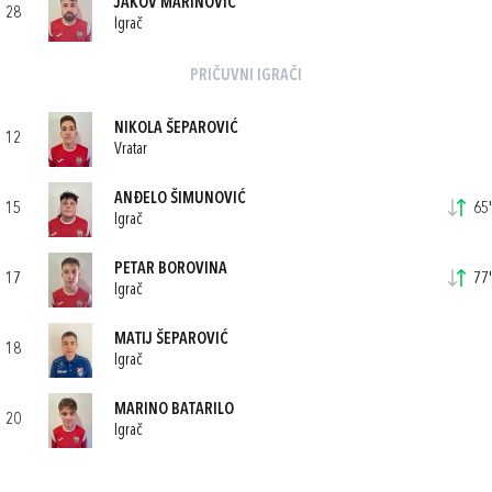
JAKOV MARINOVIĆ
28
Igrač
PRIČUVNI IGRAČI
NIKOLA ŠEPAROVIĆ
12
Vratar
ANĐELO ŠIMUNOVIĆ
15
65'
Igrač
PETAR BOROVINA
17
77'
Igrač
MATIJ ŠEPAROVIĆ
18
Igrač
MARINO BATARILO
20
Igrač