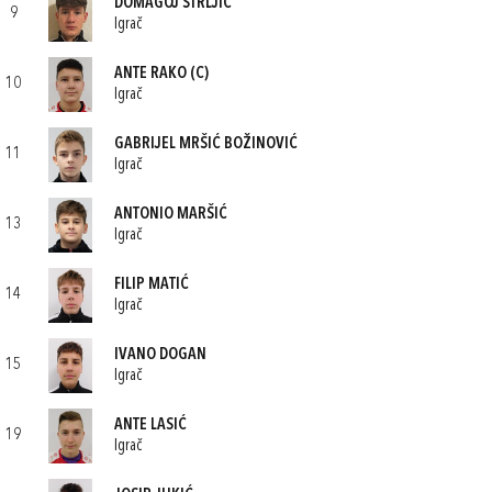
DOMAGOJ ŠTRLJIĆ
9
Igrač
ANTE RAKO
(C)
10
Igrač
GABRIJEL MRŠIĆ BOŽINOVIĆ
11
Igrač
ANTONIO MARŠIĆ
13
Igrač
FILIP MATIĆ
14
Igrač
IVANO DOGAN
15
Igrač
ANTE LASIĆ
19
Igrač