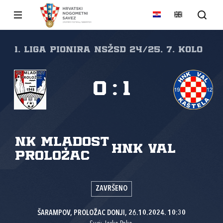
1. liga pionira NSŽSD 24/25, 7. kolo
0
:
1
NK Mladost
HNK Val
Proložac
ZAVRŠENO
ŠARAMPOV, PROLOŽAC DONJI, 26.10.2024. 10:30