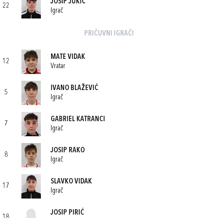
JOSIP JUKIĆ
22
Igrač
PRIČUVNI IGRAČI
MATE VIDAK
12
Vratar
IVANO BLAŽEVIĆ
5
Igrač
GABRIEL KATRANCI
7
Igrač
JOSIP RAKO
8
Igrač
SLAVKO VIDAK
17
Igrač
JOSIP PIRIĆ
18