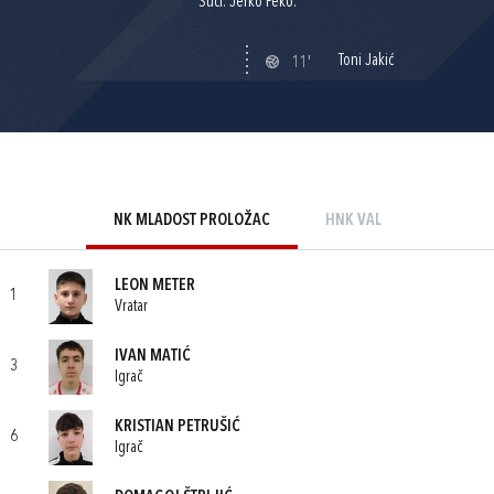
Suci: Jerko Peko.
Toni Jakić
11'
NK MLADOST PROLOŽAC
HNK VAL
LEON METER
1
Vratar
IVAN MATIĆ
3
Igrač
KRISTIAN PETRUŠIĆ
6
Igrač