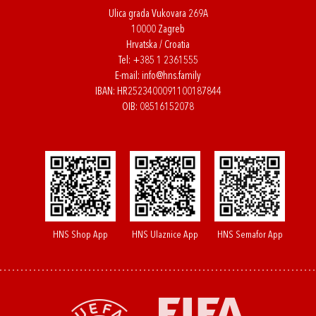
Ulica grada Vukovara 269A
10000 Zagreb
Hrvatska / Croatia
Tel:
+385 1 2361555
E-mail:
info@hns.family
IBAN: HR2523400091100187844
OIB: 08516152078
HNS Shop App
HNS Ulaznice App
HNS Semafor App