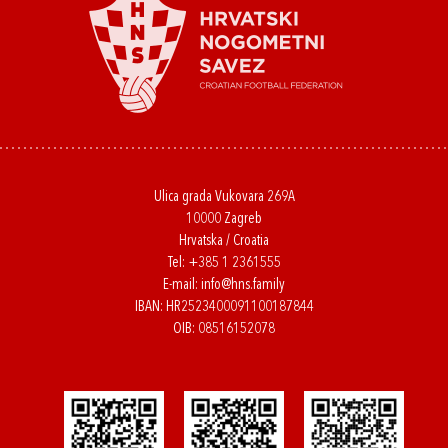
Ulica grada Vukovara 269A
10000 Zagreb
Hrvatska / Croatia
Tel:
+385 1 2361555
E-mail:
info@hns.family
IBAN: HR2523400091100187844
OIB: 08516152078