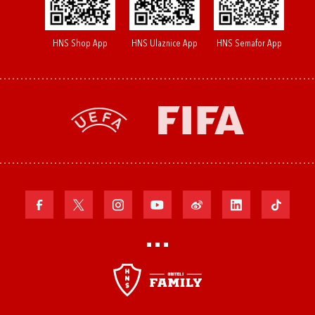
HNS Shop App
HNS Ulaznice App
HNS Semafor App