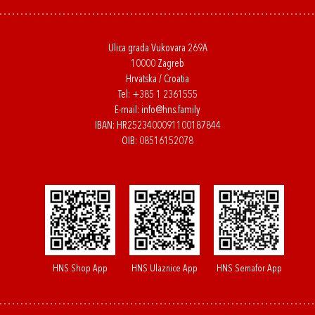
Ulica grada Vukovara 269A
10000 Zagreb
Hrvatska / Croatia
Tel:
+385 1 2361555
E-mail:
info@hns.family
IBAN: HR2523400091100187844
OIB: 08516152078
HNS Shop App
HNS Ulaznice App
HNS Semafor App