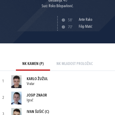
Gledatelja: 40
Suci: Roko Bilopavlović.
Ante Rako
58'
Filip Matić
70'
NK KAMEN (P)
NK MLADOST PROLOŽAC
KARLO ŽUŽUL
1
Vratar
JOSIP ZNAOR
2
Igrač
IVAN ŠUŠIĆ
(C)
3