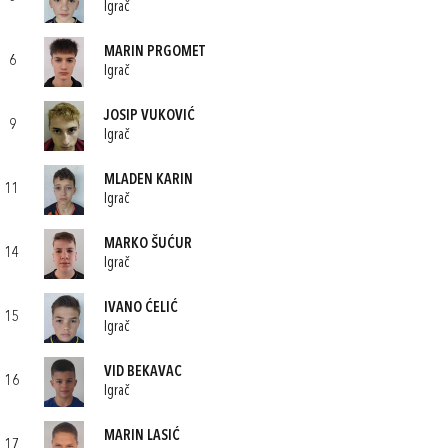
Igrač
MARIN PRGOMET
6
Igrač
JOSIP VUKOVIĆ
9
Igrač
MLADEN KARIN
11
Igrač
MARKO ŠUĆUR
14
Igrač
IVANO ĆELIĆ
15
Igrač
VID BEKAVAC
16
Igrač
MARIN LASIĆ
17