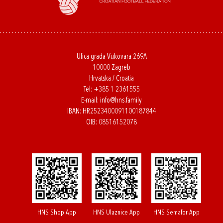
Ulica grada Vukovara 269A
10000 Zagreb
Hrvatska / Croatia
Tel:
+385 1 2361555
E-mail:
info@hns.family
IBAN: HR2523400091100187844
OIB: 08516152078
HNS Shop App
HNS Ulaznice App
HNS Semafor App