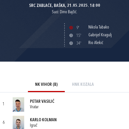
SRC ZABLAĆE, BAŠKA, 21.05.2025. 18:00
Suci: Dino Bajčić.
Nikola Tabako
9'
Gabrijel Kragulj
15'
Rio Alekić
34'
NK VIHOR (B)
HNK KOZALA
PETAR VASILIĆ
1
Vratar
KARLO KOLMAN
6
Igrač