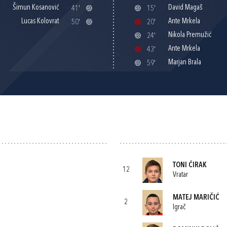
Šimun Kosanović
David Magaš
41'
15'
Lucas Kolovrat
Ante Mrkela
50'
20'
Nikola Premužić
24'
Ante Mrkela
43'
Marjan Brala
59'
TONI ĆIRAK
12
Vratar
MATEJ MARIČIĆ
2
Igrač