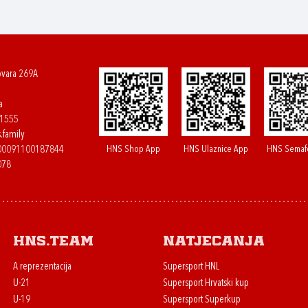
ovara 269A
a
61555
.family
HNS Shop App
HNS Ulaznice App
HNS Semaf
400091100187844
078
HNS.team
Natjecanja
A reprezentacija
Supersport HNL
U-21
Supersport Hrvatski kup
U-19
Supersport Superkup