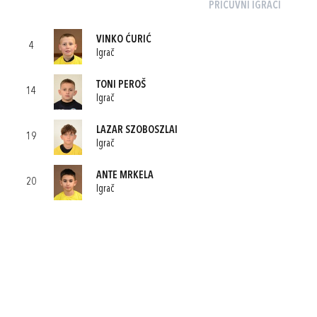
PRIČUVNI IGRAČI
VINKO ĆURIĆ
4
Igrač
TONI PEROŠ
14
Igrač
LAZAR SZOBOSZLAI
19
Igrač
ANTE MRKELA
20
Igrač