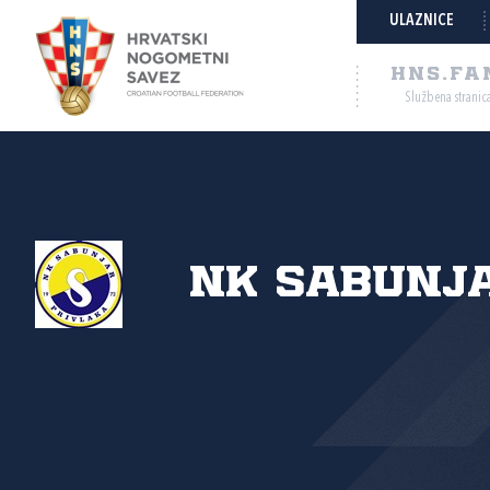
ULAZNICE
HNS.FA
Službena stranic
NK Sabunj