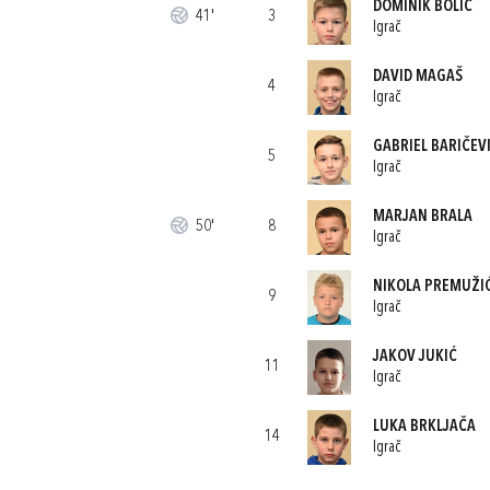
DOMINIK BOLIĆ
41'
3
Igrač
DAVID MAGAŠ
4
Igrač
GABRIEL BARIČEV
5
Igrač
MARJAN BRALA
50'
8
Igrač
NIKOLA PREMUŽI
9
Igrač
JAKOV JUKIĆ
11
Igrač
LUKA BRKLJAČA
14
Igrač