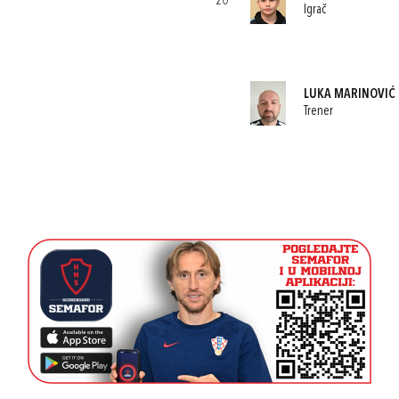
20
Igrač
LUKA MARINOVIĆ
Trener