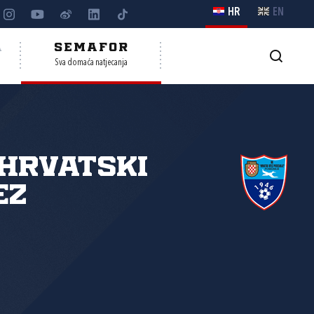
HR
EN
A
SEMAFOR
Sva domaća natjecanja
Hrvatski
ez