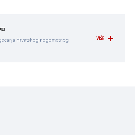
ru
VIŠE
atjecanja Hrvatskog nogometnog