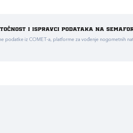
e točnost i ispravci podataka na Semafo
ualne podatke iz COMET-a, platforme za vođenje nogometnih n