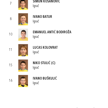
ŠIMUN KOSANOVIĆ
7
Igrač
IVANO BATUR
8
Igrač
EMANUEL ANTIĆ BODIROŽA
10
Igrač
LUCAS KOLOVRAT
11
Igrač
NIKO STULIĆ
(C)
15
Igrač
IVANO BUŠKULIĆ
16
Igrač