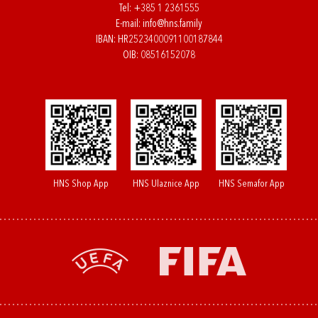
Tel:
+385 1 2361555
E-mail:
info@hns.family
IBAN: HR2523400091100187844
OIB: 08516152078
HNS Shop App
HNS Ulaznice App
HNS Semafor App