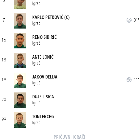
5
Igrač
KARLO PETKOVIĆ
(C)
7
31'
Igrač
RENO SIKIRIĆ
16
Igrač
ANTE LONIĆ
18
Igrač
JAKOV DELIJA
19
11'
Igrač
DUJE LISICA
20
Igrač
TONI ERCEG
99
Igrač
PRIČUVNI IGRAČI