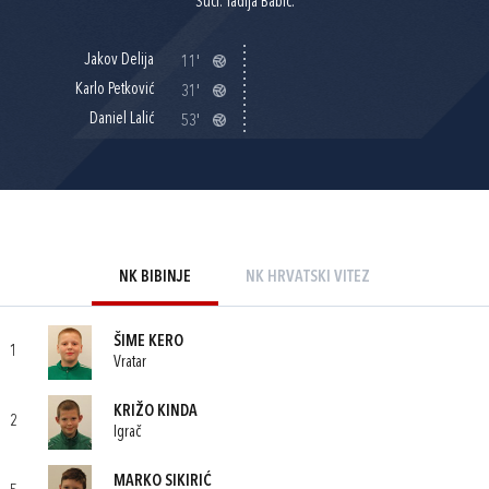
Suci: Tadija Babić.
Jakov Delija
11'
Karlo Petković
31'
Daniel Lalić
53'
NK BIBINJE
NK HRVATSKI VITEZ
ŠIME KERO
1
Vratar
KRIŽO KINDA
2
Igrač
MARKO SIKIRIĆ