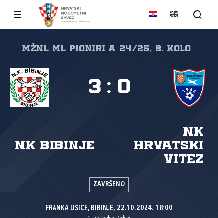
MŽNL ML PIONIRI A 24/25, 8. kolo
3
:
0
NK
NK Bibinje
Hrvatski
vitez
ZAVRŠENO
FRANKA LISICE, BIBINJE, 22.10.2024. 18:00