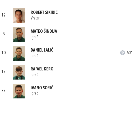
ROBERT SIKIRIĆ
12
Vratar
MATEO ŠINDIJA
8
Igrač
DANIEL LALIĆ
10
53'
Igrač
RAFAEL KERO
17
Igrač
IVANO SORIĆ
77
Igrač