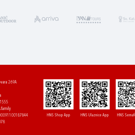
ovara 269A
a
61555
.family
HNS Shop App
HNS Ulaznice App
HNS Semaf
400091100187844
078