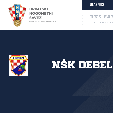
ULAZNICE
HNS.FA
Službena stranic
NŠK Debe