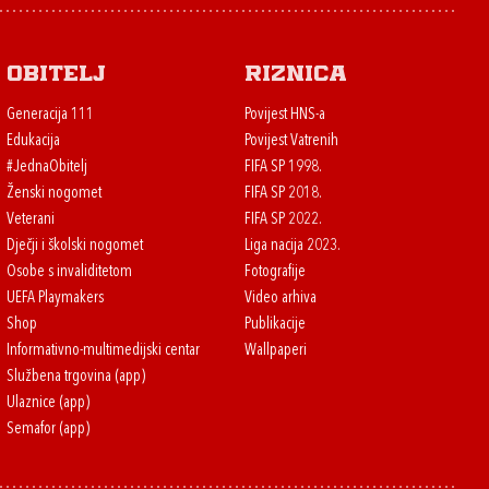
Obitelj
Riznica
Generacija 111
Povijest HNS-a
Edukacija
Povijest Vatrenih
#JednaObitelj
FIFA SP 1998.
Ženski nogomet
FIFA SP 2018.
Veterani
FIFA SP 2022.
Dječji i školski nogomet
Liga nacija 2023.
Osobe s invaliditetom
Fotografije
UEFA Playmakers
Video arhiva
Shop
Publikacije
Informativno-multimedijski centar
Wallpaperi
Službena trgovina (app)
Ulaznice (app)
Semafor (app)