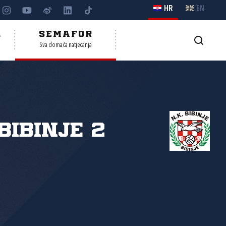
HR
EN
A
SEMAFOR
Sva domaća natjecanja
Bibinje 2