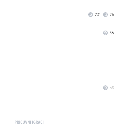
23'
26'
56'
53'
PRIČUVNI IGRAČI