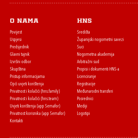
O nama
HNS
Povijest
Središta
Uspjesi
Županijski nogometni savezi
Predsjednik
Suci
Glavni tajnik
Nogometna akademija
Izvršni odbor
Arbitražni sud
Skupština
Propisi i dokumenti HNS-a
Pristup informacijama
Licenciranje
Opći uvjeti korištenja
Registracije
Privatnost i kolačići (hns.family)
Međunarodni transferi
Privatnost i kolačići (hns.team)
Posrednici
Uvjeti korištenja (app Semafor)
Mediji
Privatnost korisnika (app Semafor)
Logotipi
Kontakti