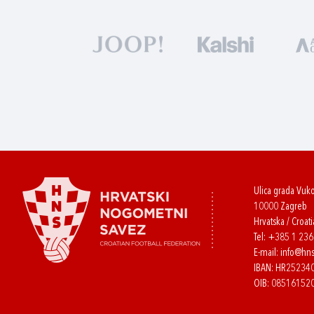
Ulica grada Vuk
10000 Zagreb
Hrvatska / Croati
Tel:
+385 1 23
E-mail:
info@hns
IBAN: HR2523
OIB: 08516152