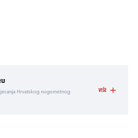
ru
VIŠE
atjecanja Hrvatskog nogometnog