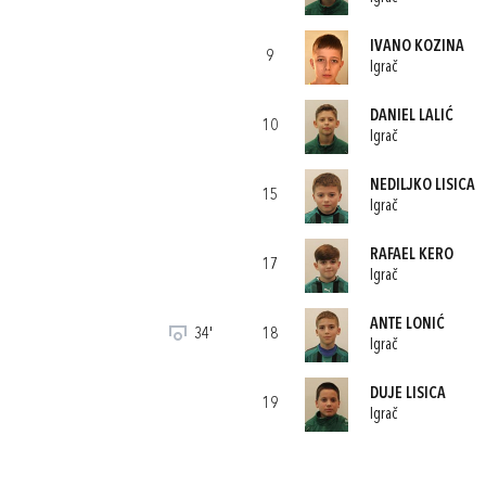
IVANO KOZINA
9
Igrač
DANIEL LALIĆ
10
Igrač
NEDILJKO LISICA
15
Igrač
RAFAEL KERO
17
Igrač
ANTE LONIĆ
34'
18
Igrač
DUJE LISICA
19
Igrač