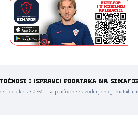
e točnost i ispravci podataka na Semafo
ualne podatke iz COMET-a, platforme za vođenje nogometnih n