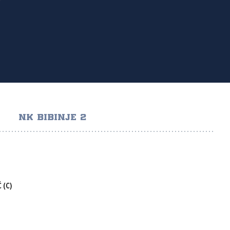
NK BIBINJE 2
Ć
(C)