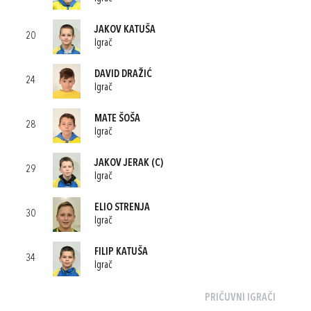
JAKOV KATUŠA
20
Igrač
DAVID DRAŽIĆ
24
Igrač
MATE ŠOŠA
28
Igrač
JAKOV JERAK
(C)
29
Igrač
ELIO STRENJA
30
Igrač
FILIP KATUŠA
34
Igrač
PRIČUVNI IGRAČI