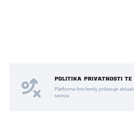
Politika privatnosti t
Platforma hns.family prikazuje akt
saveza.