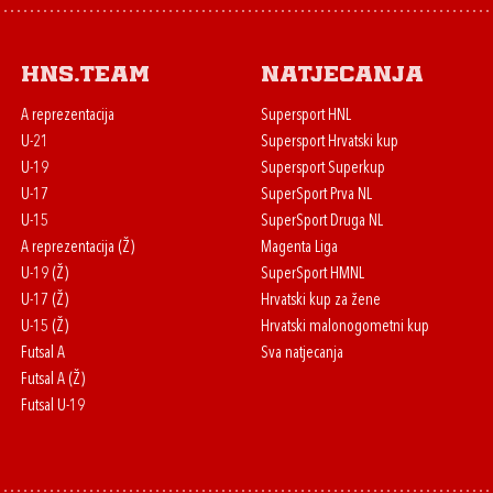
HNS.team
Natjecanja
A reprezentacija
Supersport HNL
U-21
Supersport Hrvatski kup
U-19
Supersport Superkup
U-17
SuperSport Prva NL
U-15
SuperSport Druga NL
A reprezentacija (Ž)
Magenta Liga
U-19 (Ž)
SuperSport HMNL
U-17 (Ž)
Hrvatski kup za žene
U-15 (Ž)
Hrvatski malonogometni kup
Futsal A
Sva natjecanja
Futsal A (Ž)
Futsal U-19