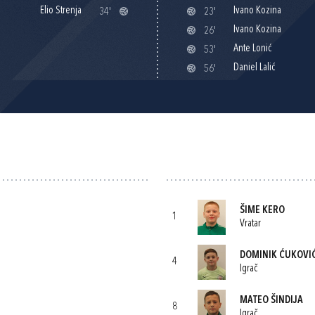
Elio Strenja
Ivano Kozina
34'
23'
Ivano Kozina
26'
Ante Lonić
53'
Daniel Lalić
56'
ŠIME KERO
1
Vratar
DOMINIK ĆUKOVI
4
Igrač
MATEO ŠINDIJA
8
Igrač