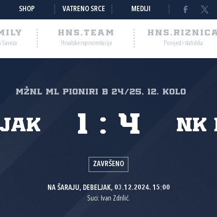
SHOP
VATRENO SRCE
MEDIJI
MILY
HNS.TEAM
HNS.RIZNIC
a Saveza
Hrvatske reprezentacije
Povijest i statistika
MŽNL ML PIONIRI B 24/25, 12. kolo
1
:
4
ljak
NK 
ZAVRŠENO
NA ŠARAJU, DEBELJAK, 03.12.2024. 15:00
Suci: Ivan Zdrilić.