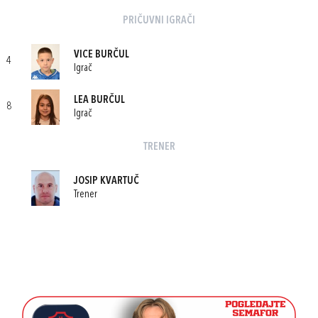
PRIČUVNI IGRAČI
VICE BURČUL
4
Igrač
LEA BURČUL
8
Igrač
TRENER
JOSIP KVARTUČ
Trener