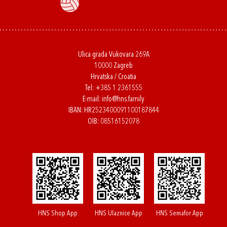
Ulica grada Vukovara 269A
10000 Zagreb
Hrvatska / Croatia
Tel:
+385 1 2361555
E-mail:
info@hns.family
IBAN: HR2523400091100187844
OIB: 08516152078
HNS Shop App
HNS Ulaznice App
HNS Semafor App