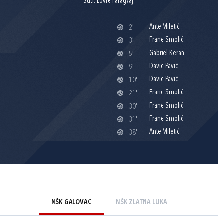
Suci: Lovre Paragvaj.
Ante Miletić
2'
Frane Smolić
3'
Gabriel Keran
5'
David Pavić
9'
David Pavić
10'
Frane Smolić
21'
Frane Smolić
30'
Frane Smolić
31'
Ante Miletić
38'
NŠK GALOVAC
NŠK ZLATNA LUKA