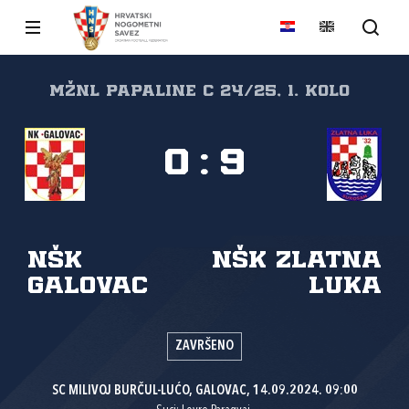
MŽNL PAPALINE C 24/25, 1. kolo
0
:
9
NŠK
NŠK Zlatna
Galovac
luka
ZAVRŠENO
SC MILIVOJ BURČUL-LUĆO, GALOVAC, 14.09.2024. 09:00