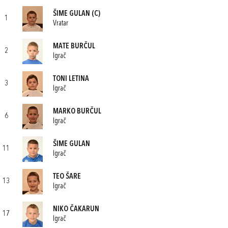
ŠIME GULAN
(C)
1
Vratar
MATE BURČUL
2
Igrač
TONI LETINA
3
Igrač
MARKO BURČUL
6
Igrač
ŠIME GULAN
11
Igrač
TEO ŠARE
13
Igrač
NIKO ČAKARUN
17
Igrač