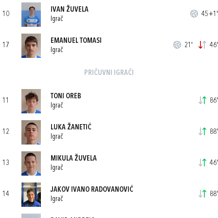
IVAN ŽUVELA
10
45+1'
Igrač
EMANUEL TOMASI
17
21'
46'
Igrač
PRIČUVNI IGRAČI
TONI OREB
11
86'
Igrač
LUKA ŽANETIĆ
12
88'
Igrač
MIKULA ŽUVELA
13
46'
Igrač
JAKOV IVANO RADOVANOVIĆ
14
88'
Igrač