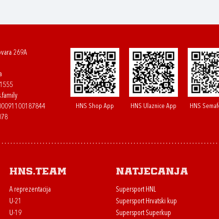
ovara 269A
a
61555
.family
HNS Shop App
HNS Ulaznice App
HNS Semaf
400091100187844
078
HNS.team
Natjecanja
A reprezentacija
Supersport HNL
U-21
Supersport Hrvatski kup
U-19
Supersport Superkup