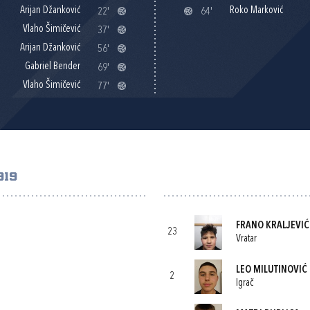
Arijan Džanković
Roko Marković
22'
64'
Vlaho Šimičević
37'
Arijan Džanković
56'
Gabriel Bender
69'
Vlaho Šimičević
77'
919
FRANO KRALJEVIĆ
23
Vratar
LEO MILUTINOVIĆ
2
Igrač