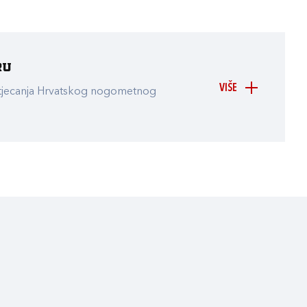
ru
VIŠE
atjecanja Hrvatskog nogometnog