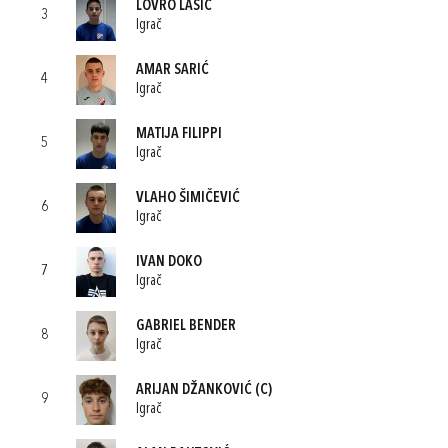
LOVRO LASIĆ
3
Igrač
AMAR SARIĆ
4
Igrač
MATIJA FILIPPI
5
Igrač
VLAHO ŠIMIČEVIĆ
6
Igrač
IVAN DOKO
7
Igrač
GABRIEL BENDER
8
Igrač
ARIJAN DŽANKOVIĆ
(C)
9
Igrač