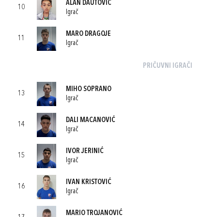
ALAN DAUTOVIĆ
10
Igrač
MARO DRAGOJE
11
Igrač
PRIČUVNI IGRAČI
MIHO SOPRANO
13
Igrač
DALI MACANOVIĆ
14
Igrač
IVOR JERINIĆ
15
Igrač
IVAN KRISTOVIĆ
16
Igrač
MARIO TROJANOVIĆ