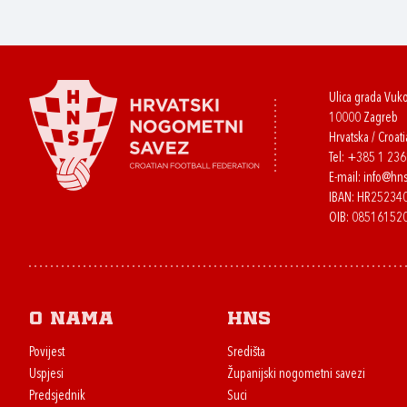
Ulica grada Vuk
10000 Zagreb
Hrvatska / Croati
Tel:
+385 1 23
E-mail:
info@hns
IBAN: HR2523
OIB: 08516152
O nama
HNS
Povijest
Središta
Uspjesi
Županijski nogometni savezi
Predsjednik
Suci