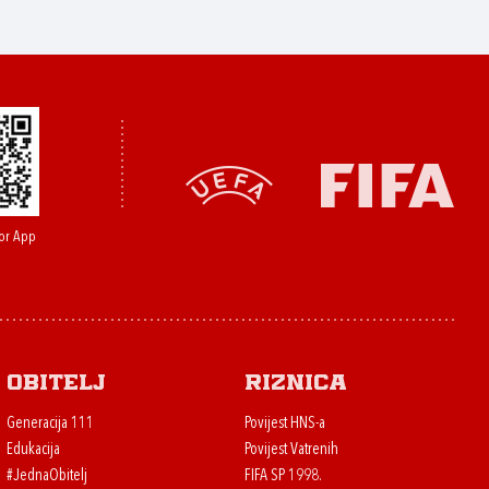
or App
Obitelj
Riznica
Generacija 111
Povijest HNS-a
Edukacija
Povijest Vatrenih
#JednaObitelj
FIFA SP 1998.