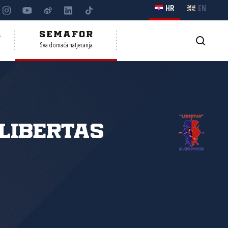
HR
EN
A
SEMAFOR
Sva domaća natjecanja
Libertas