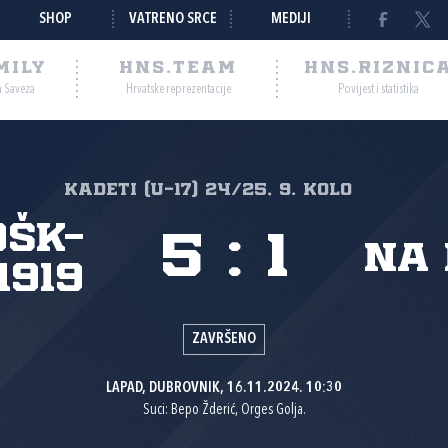
SHOP
VATRENO SRCE
MEDIJI
MILY
HNS.TEAM
HNS.RIZNIC
a Saveza
Hrvatske reprezentacije
Povijest i statistika
Kadeti (U-17) 24/25, 9. kolo
OŠK-
5
:
1
NA 
1919
ZAVRŠENO
LAPAD, DUBROVNIK, 16.11.2024. 10:30
Suci: Bepo Žderić, Orges Golja.