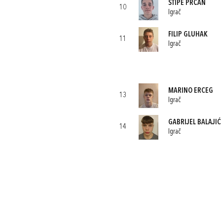
STIPE PRČAN
10
Igrač
FILIP GLUHAK
11
Igrač
MARINO ERCEG
13
Igrač
GABRIJEL BALAJIĆ
14
Igrač