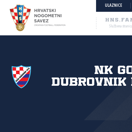
ULAZNICE
HNS.FA
Službena stranic
NK G
Dubrovnik 