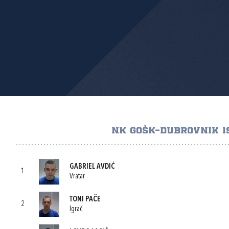
NK GOŠK-DUBROVNIK 1
GABRIEL AVDIĆ
1
Vratar
TONI PAČE
2
Igrač