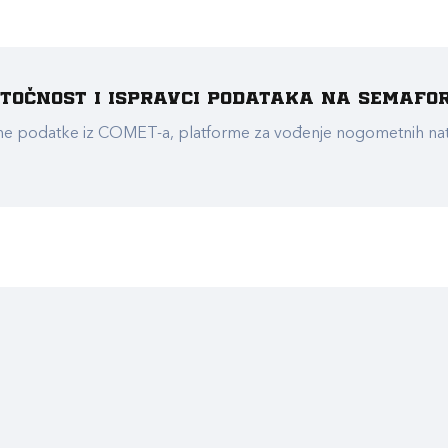
e točnost i ispravci podataka na Semafo
ualne podatke iz COMET-a, platforme za vođenje nogometnih n