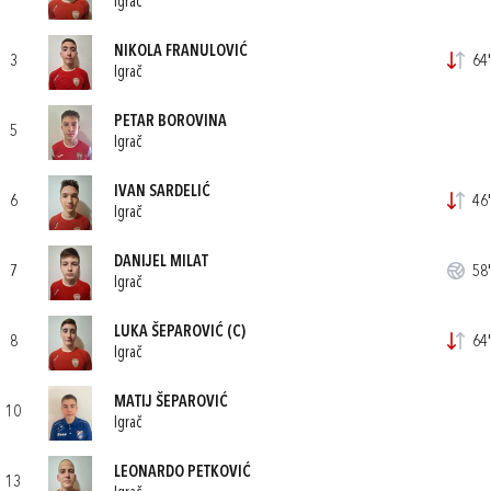
Igrač
NIKOLA FRANULOVIĆ
3
64'
Igrač
PETAR BOROVINA
5
Igrač
IVAN SARDELIĆ
6
46'
Igrač
DANIJEL MILAT
7
58'
Igrač
LUKA ŠEPAROVIĆ
(C)
8
64'
Igrač
MATIJ ŠEPAROVIĆ
10
Igrač
LEONARDO PETKOVIĆ
13