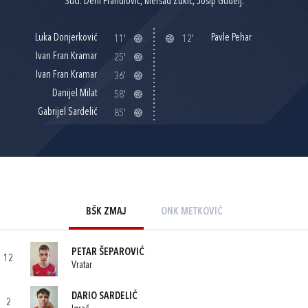
Suci: Deni Franulović, Mersad Zukić, Josip Gudelj.
Luka Donjerković
Pavle Pehar
11'
12'
Ivan Fran Kramar
25'
Ivan Fran Kramar
36'
Danijel Milat
58'
Gabrijel Sardelić
85'
BŠK ZMAJ
ONK METKOVIĆ
PETAR ŠEPAROVIĆ
12
Vratar
DARIO SARDELIĆ
2