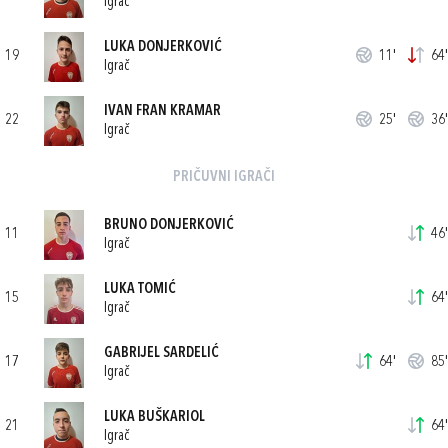
Igrač
LUKA DONJERKOVIĆ
19
11'
64'
Igrač
IVAN FRAN KRAMAR
22
25'
36'
Igrač
PRIČUVNI IGRAČI
BRUNO DONJERKOVIĆ
11
46'
Igrač
LUKA TOMIĆ
15
64'
Igrač
GABRIJEL SARDELIĆ
17
64'
85'
Igrač
LUKA BUŠKARIOL
21
64'
Igrač