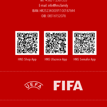
Tel:
+385 1 2361555
E-mail:
info@hns.family
IBAN: HR2523400091100187844
OIB: 08516152078
HNS Shop App
HNS Ulaznice App
HNS Semafor App