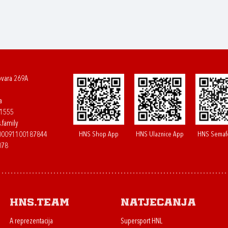
ovara 269A
a
61555
.family
HNS Shop App
HNS Ulaznice App
HNS Semaf
400091100187844
078
HNS.team
Natjecanja
A reprezentacija
Supersport HNL