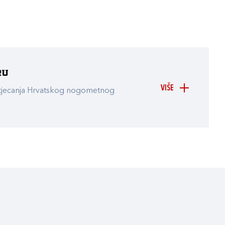
ru
VIŠE
atjecanja Hrvatskog nogometnog