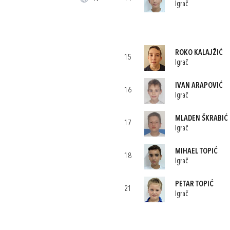
Igrač
ROKO KALAJŽIĆ
15
Igrač
IVAN ARAPOVIĆ
16
Igrač
MLADEN ŠKRABIĆ
17
Igrač
MIHAEL TOPIĆ
18
Igrač
PETAR TOPIĆ
21
Igrač