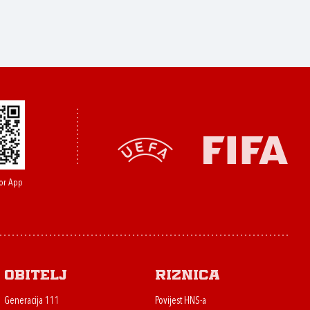
or App
Obitelj
Riznica
Generacija 111
Povijest HNS-a