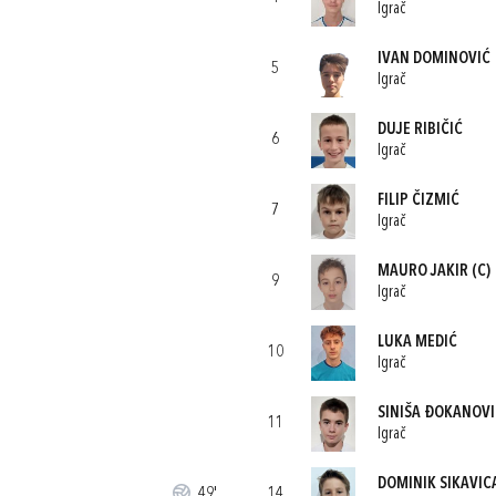
Igrač
IVAN DOMINOVIĆ
5
Igrač
DUJE RIBIČIĆ
6
Igrač
FILIP ČIZMIĆ
7
Igrač
MAURO JAKIR
(C)
9
Igrač
LUKA MEDIĆ
10
Igrač
SINIŠA ĐOKANOVI
11
Igrač
DOMINIK SIKAVIC
49'
14