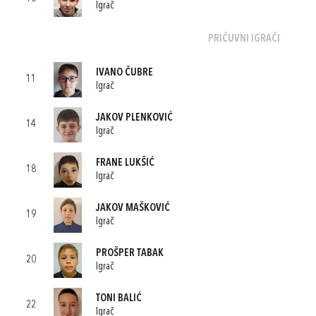
Igrač
PRIČUVNI IGRAČI
IVANO ČUBRE
11
Igrač
JAKOV PLENKOVIĆ
14
Igrač
FRANE LUKŠIĆ
18
Igrač
JAKOV MAŠKOVIĆ
19
Igrač
PROŠPER TABAK
20
Igrač
TONI BALIĆ
22
Igrač