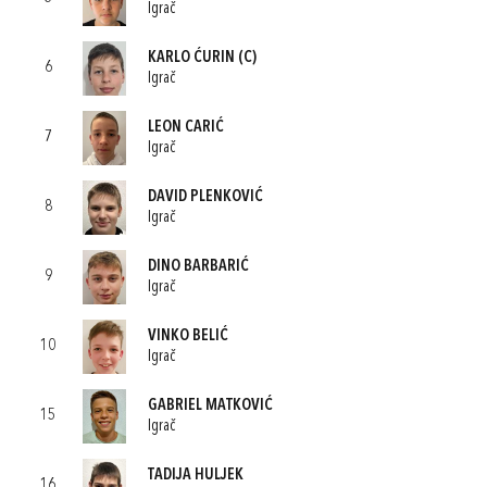
Igrač
KARLO ĆURIN
(C)
6
Igrač
LEON CARIĆ
7
Igrač
DAVID PLENKOVIĆ
8
Igrač
DINO BARBARIĆ
9
Igrač
VINKO BELIĆ
10
Igrač
GABRIEL MATKOVIĆ
15
Igrač
TADIJA HULJEK
16