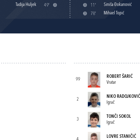
Tadija Huljek
Siniša Đokanović
49'
11'
Mihael Topić
78'
ROBERT ŠARIĆ
99
Vratar
NIKO RADOJKOVI
2
Igrač
TONČI SOKOL
3
Igrač
LOVRE STANIČIĆ
4