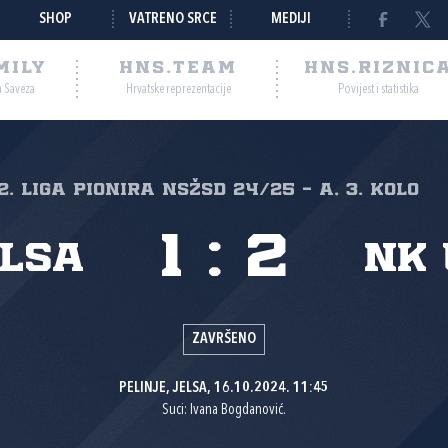
SHOP
VATRENO SRCE
MEDIJI
MILY
HNS.TEAM
HNS.RIZNIC
a Saveza
Hrvatske reprezentacije
Povijest i statistika
2. liga pionira NSŽSD 24/25 - A, 3. kolo
1
:
2
elsa
NK 
ZAVRŠENO
PELINJE, JELSA, 16.10.2024. 11:45
Suci: Ivana Bogdanović.