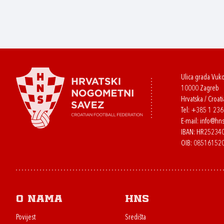
Ulica grada Vuk
10000 Zagreb
Hrvatska / Croati
Tel:
+385 1 23
E-mail:
info@hns
IBAN: HR2523
OIB: 08516152
O nama
HNS
Povijest
Središta