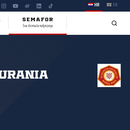
HR
EN
A
SEMAFOR
Sva domaća natjecanja
Urania