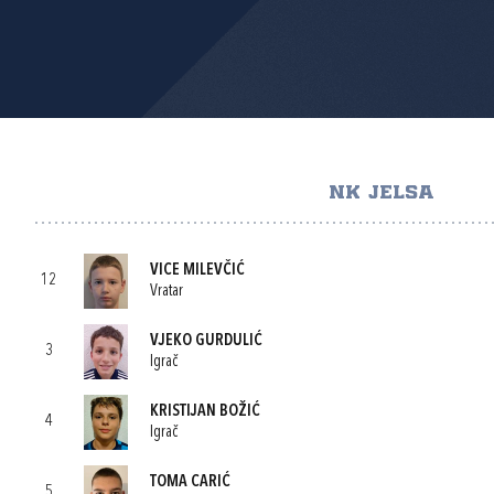
NK JELSA
VICE MILEVČIĆ
12
Vratar
VJEKO GURDULIĆ
3
Igrač
KRISTIJAN BOŽIĆ
4
Igrač
TOMA CARIĆ
5