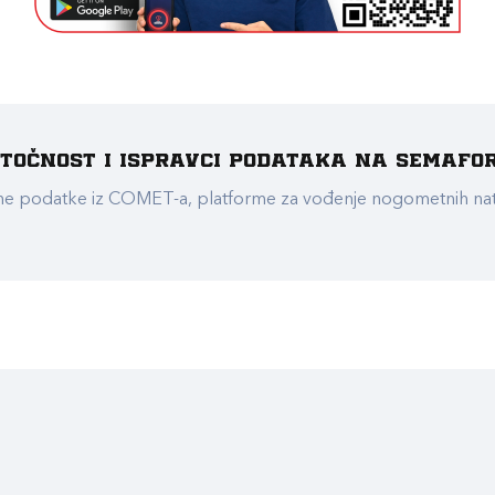
e točnost i ispravci podataka na Semafo
ualne podatke iz COMET-a, platforme za vođenje nogometnih n