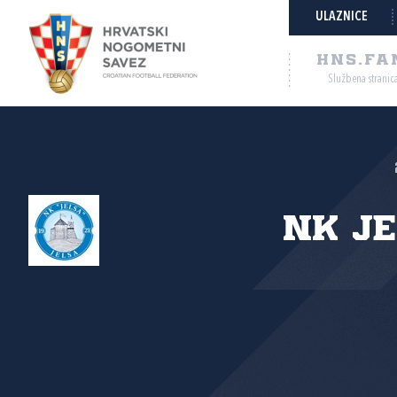
ULAZNICE
HNS.FA
Službena stranic
NK J