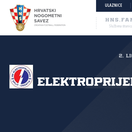
ULAZNICE
HNS.FA
Službena stranic
2. l
Elektroprij