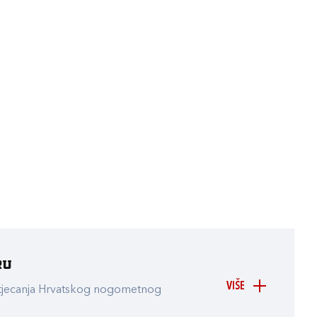
ru
VIŠE
atjecanja Hrvatskog nogometnog