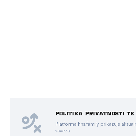
Politika privatnosti t
Platforma hns.family prikazuje akt
saveza.