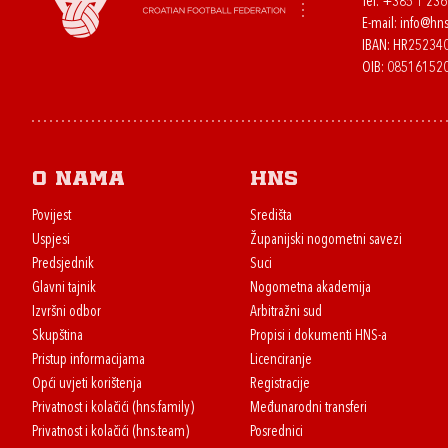
Tel:
+385 1 23
E-mail:
info@hns
IBAN: HR2523
OIB: 08516152
O nama
HNS
Povijest
Središta
Uspjesi
Županijski nogometni savezi
Predsjednik
Suci
Glavni tajnik
Nogometna akademija
Izvršni odbor
Arbitražni sud
Skupština
Propisi i dokumenti HNS-a
Pristup informacijama
Licenciranje
Opći uvjeti korištenja
Registracije
Privatnost i kolačići (hns.family)
Međunarodni transferi
Privatnost i kolačići (hns.team)
Posrednici