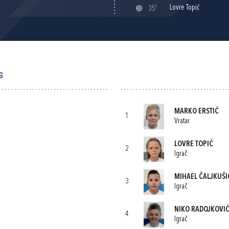
Lovre Topić
35'
S
MARKO ERSTIĆ
1
Vratar
LOVRE TOPIĆ
2
Igrač
MIHAEL ČALJKUŠI
3
Igrač
NIKO RADOJKOVI
4
Igrač