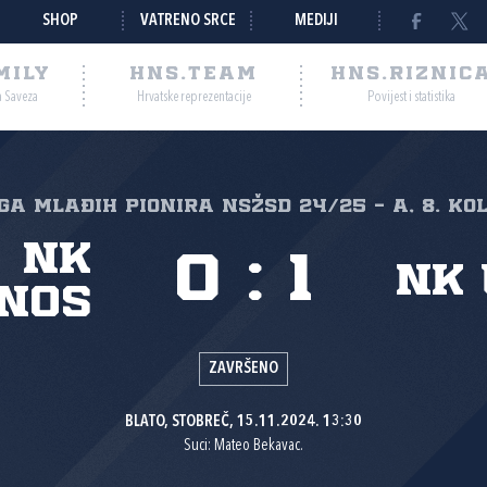
SHOP
VATRENO SRCE
MEDIJI
MILY
HNS.TEAM
HNS.RIZNIC
a Saveza
Hrvatske reprezentacije
Povijest i statistika
iga mlađih pionira NSŽSD 24/25 - A, 8. ko
NK
0
:
1
NK 
enos
ZAVRŠENO
BLATO, STOBREČ, 15.11.2024. 13:30
Suci: Mateo Bekavac.