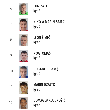
TONI ŠALE
6
Igrač
NIKOLA MARIN ZAJEC
7
Igrač
LEON ŠIMIĆ
8
Igrač
NOA TOMAŠ
9
Igrač
DINO JUTRIŠA
(C)
10
Igrač
MARIN DŽALTO
11
Igrač
DOMAGOJ KUJUNDŽIĆ
13
Igrač