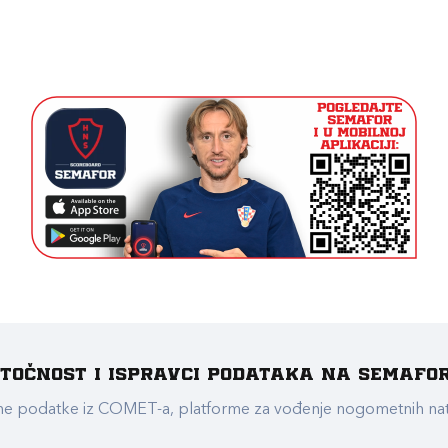
e točnost i ispravci podataka na Semafo
ualne podatke iz COMET-a, platforme za vođenje nogometnih n