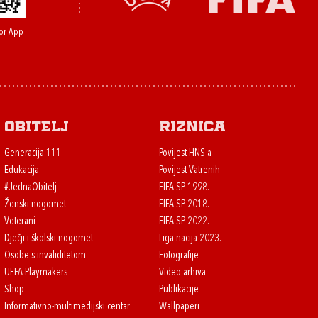
or App
Obitelj
Riznica
Generacija 111
Povijest HNS-a
Edukacija
Povijest Vatrenih
#JednaObitelj
FIFA SP 1998.
Ženski nogomet
FIFA SP 2018.
Veterani
FIFA SP 2022.
Dječji i školski nogomet
Liga nacija 2023.
Osobe s invaliditetom
Fotografije
UEFA Playmakers
Video arhiva
Shop
Publikacije
Informativno-multimedijski centar
Wallpaperi