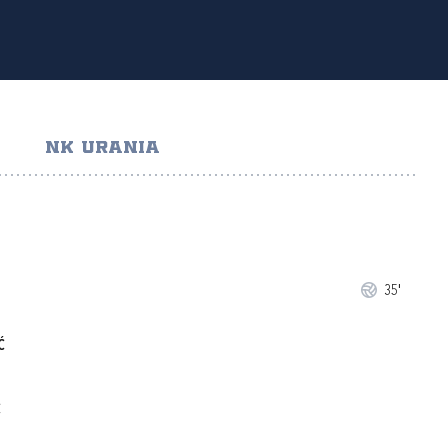
NK URANIA
35'
Ć
Ć