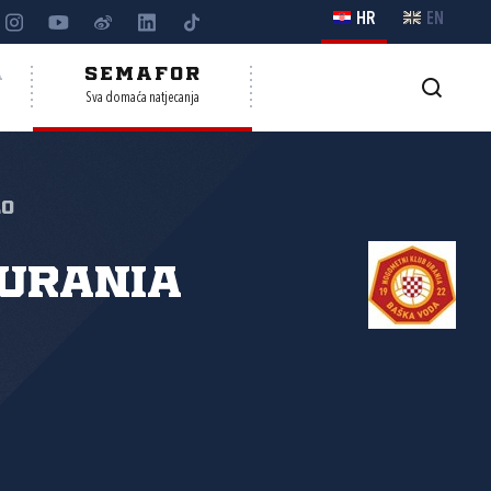
HR
EN
A
SEMAFOR
Sva domaća natjecanja
lo
Urania