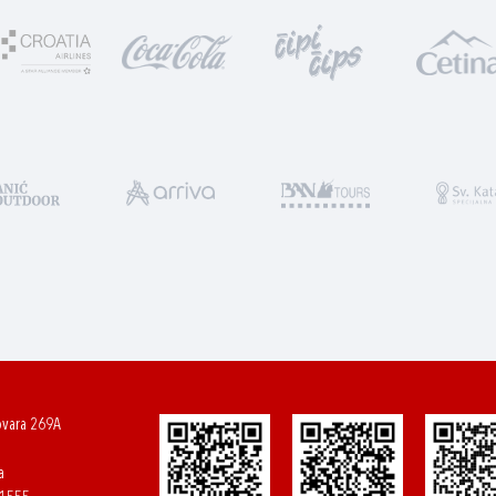
ovara 269A
a