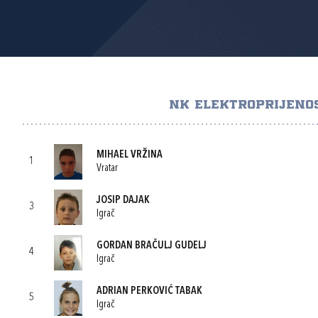
NK ELEKTROPRIJENO
MIHAEL VRŽINA
1
Vratar
JOSIP DAJAK
3
Igrač
GORDAN BRAČULJ GUDELJ
4
Igrač
ADRIAN PERKOVIĆ TABAK
5
Igrač