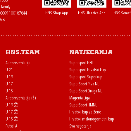
61555
.family
HNS Shop App
HNS Ulaznice App
HNS Semaf
400091100187844
078
HNS.team
Natjecanja
A reprezentacija
Supersport HNL
U-21
Supersport Hrvatski kup
U-19
Supersport Superkup
U-17
SuperSport Prva NL
U-15
SuperSport Druga NL
A reprezentacija (Ž)
Magenta Liga
U-19 (Ž)
SuperSport HMNL
U-17 (Ž)
Hrvatski kup za žene
U-15 (Ž)
Hrvatski malonogometni kup
Futsal A
Sva natjecanja