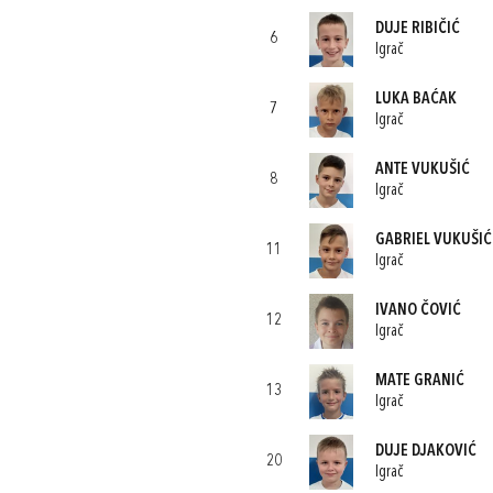
DUJE RIBIČIĆ
6
Igrač
LUKA BAĆAK
7
Igrač
ANTE VUKUŠIĆ
8
Igrač
GABRIEL VUKUŠIĆ
11
Igrač
IVANO ČOVIĆ
12
Igrač
MATE GRANIĆ
13
Igrač
DUJE DJAKOVIĆ
20
Igrač