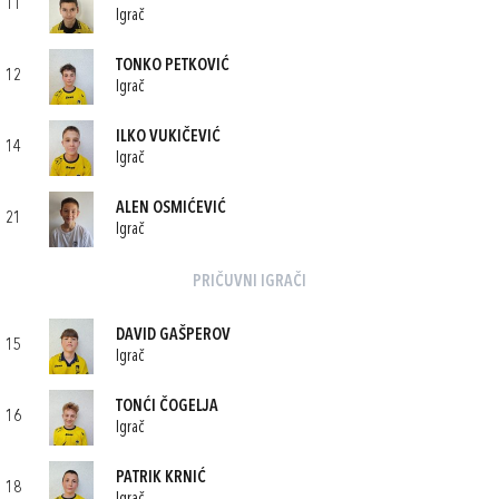
11
Igrač
TONKO PETKOVIĆ
12
Igrač
ILKO VUKIČEVIĆ
14
Igrač
ALEN OSMIĆEVIĆ
21
Igrač
PRIČUVNI IGRAČI
DAVID GAŠPEROV
15
Igrač
TONĆI ČOGELJA
16
Igrač
PATRIK KRNIĆ
18