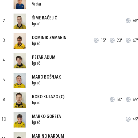
1
Vratar
ŠIME BAČELIĆ
2
68'
Igrač
DOMINIK ZAMARIN
3
15'
23'
67'
Igrač
PETAR ADUM
4
Igrač
MARO BOŠNJAK
5
Igrač
ROKO KULAZO
(C)
8
50'
69'
Igrač
MARKO GORETA
10
49'
Igrač
MARINO KARDUM