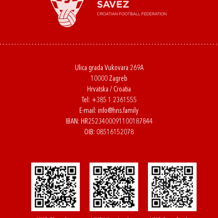
Ulica grada Vukovara 269A
10000 Zagreb
Hrvatska / Croatia
Tel:
+385 1 2361555
E-mail:
info@hns.family
IBAN: HR2523400091100187844
OIB: 08516152078