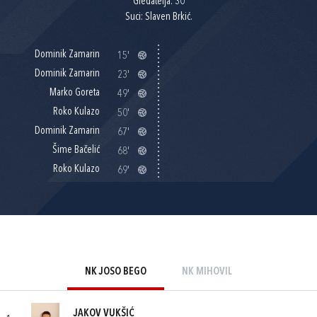
Gledatelja: 30
Suci: Slaven Brkić.
Dominik Zamarin
15'
Dominik Zamarin
23'
Marko Goreta
49'
Roko Kulazo
50'
Dominik Zamarin
67'
Šime Bačelić
68'
Roko Kulazo
69'
NK JOSO BEGO
NK MIHOVIL
JAKOV VUKŠIĆ