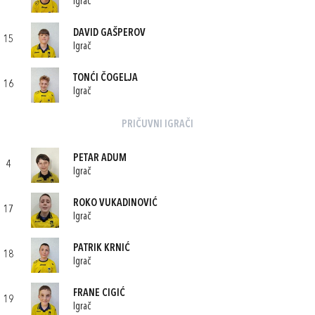
Igrač
DAVID GAŠPEROV
15
Igrač
TONĆI ČOGELJA
16
Igrač
PRIČUVNI IGRAČI
PETAR ADUM
4
Igrač
ROKO VUKADINOVIĆ
17
Igrač
PATRIK KRNIĆ
18
Igrač
FRANE CIGIĆ
19
Igrač