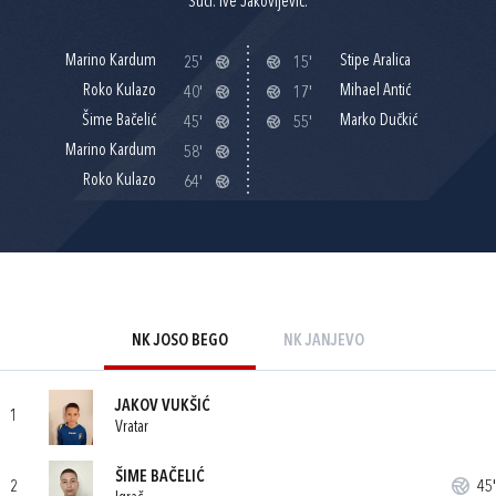
Suci: Ive Jakovljević.
Marino Kardum
Stipe Aralica
25'
15'
Roko Kulazo
Mihael Antić
40'
17'
Šime Bačelić
Marko Dučkić
45'
55'
Marino Kardum
58'
Roko Kulazo
64'
NK JOSO BEGO
NK JANJEVO
JAKOV VUKŠIĆ
1
Vratar
ŠIME BAČELIĆ
2
45'