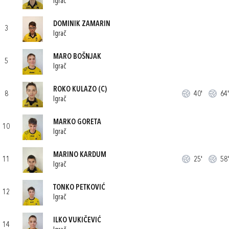
Igrač
DOMINIK ZAMARIN
3
Igrač
MARO BOŠNJAK
5
Igrač
ROKO KULAZO
(C)
8
40'
64'
Igrač
MARKO GORETA
10
Igrač
MARINO KARDUM
11
25'
58'
Igrač
TONKO PETKOVIĆ
12
Igrač
ILKO VUKIČEVIĆ
14