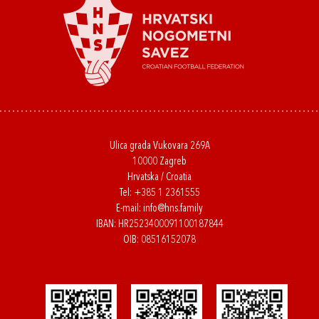
Ulica grada Vukovara 269A
10000 Zagreb
Hrvatska / Croatia
Tel:
+385 1 2361555
E-mail:
info@hns.family
IBAN: HR2523400091100187844
OIB: 08516152078