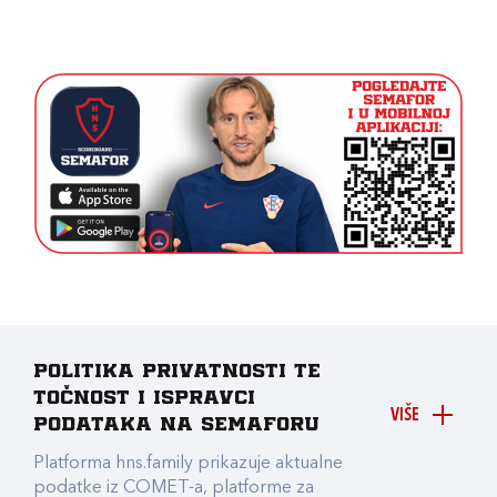
Politika privatnosti te
točnost i ispravci
VIŠE
podataka na Semaforu
Platforma hns.family prikazuje aktualne
podatke iz COMET-a, platforme za