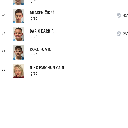
Igrač
MLADEN ČIKEŠ
24
45'
Igrač
DARIO BARBIR
26
39'
Igrač
ROKO FUMIĆ
65
Igrač
NIKO FABCHUN CAIN
77
Igrač