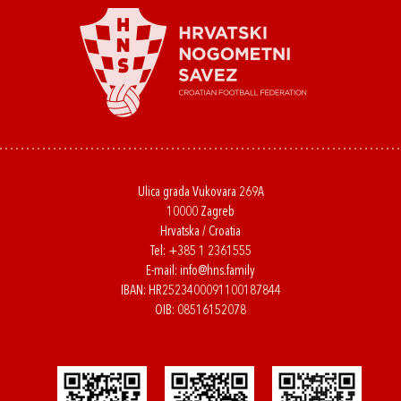
Ulica grada Vukovara 269A
10000 Zagreb
Hrvatska / Croatia
Tel:
+385 1 2361555
E-mail:
info@hns.family
IBAN: HR2523400091100187844
OIB: 08516152078