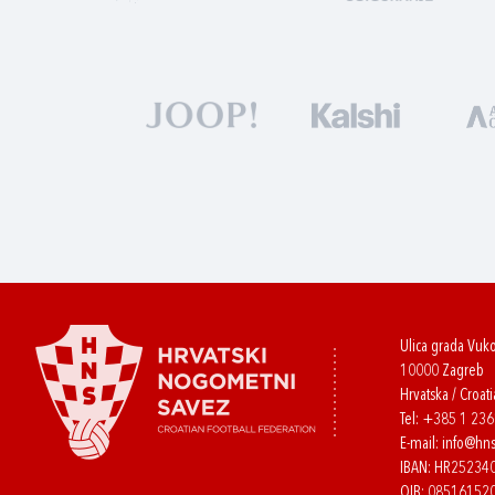
Ulica grada Vuk
10000 Zagreb
Hrvatska / Croati
Tel:
+385 1 23
E-mail:
info@hns
IBAN: HR2523
OIB: 08516152