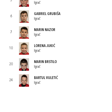
5
Igrač
GABRIEL GRUBIŠA
6
Igrač
MARIN NAZOR
7
Igrač
LORENA JUKIĆ
10
Igrač
MARIN BRSTILO
20
Igrač
BARTUL VULETIĆ
24
Igrač