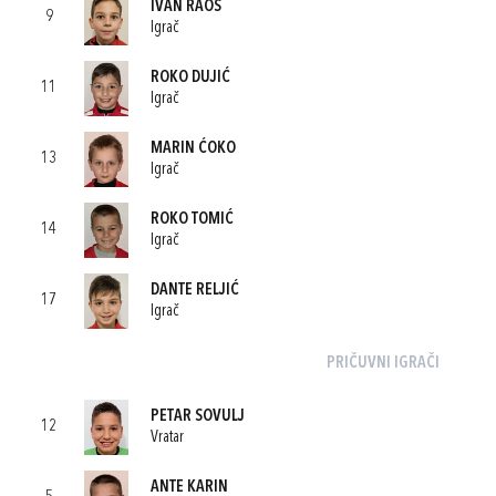
IVAN RAOS
9
Igrač
ROKO DUJIĆ
11
Igrač
MARIN ĆOKO
13
Igrač
ROKO TOMIĆ
14
Igrač
DANTE RELJIĆ
17
Igrač
PRIČUVNI IGRAČI
PETAR SOVULJ
12
Vratar
ANTE KARIN