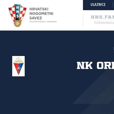
ULAZNICE
HNS.FA
Službena stranic
NK Or