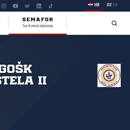
HR
EN
A
SEMAFOR
Sva domaća natjecanja
GOŠK
tela II