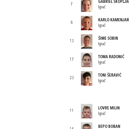
GABRIEL SKOPLJA
7
Igrač
KARLO KAMENJAR
8
Igrač
ŠIME SOBIN
13
Igrač
TOMA RADONIĆ
17
Igrač
TONI ŠERAVIĆ
23
Igrač
LOVRE MILIN
11
Igrač
BEPO BOBAN