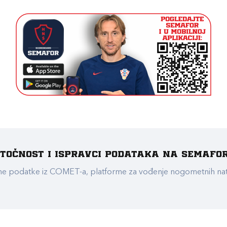
e točnost i ispravci podataka na Semafo
ualne podatke iz COMET-a, platforme za vođenje nogometnih n