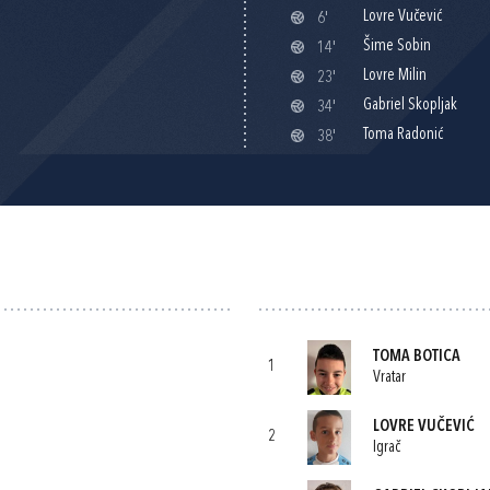
Lovre Vučević
6'
Šime Sobin
14'
Lovre Milin
23'
Gabriel Skopljak
34'
Toma Radonić
38'
TOMA BOTICA
1
Vratar
LOVRE VUČEVIĆ
2
Igrač