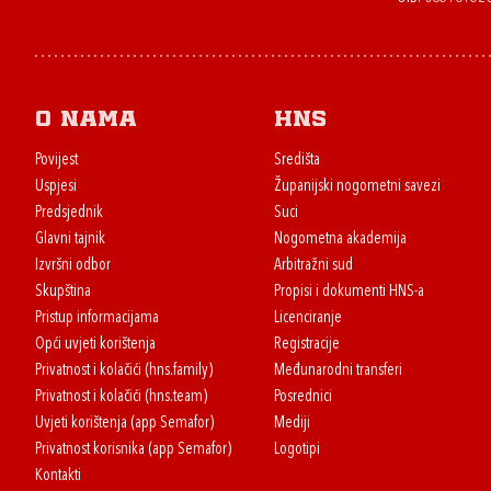
O nama
HNS
Povijest
Središta
Uspjesi
Županijski nogometni savezi
Predsjednik
Suci
Glavni tajnik
Nogometna akademija
Izvršni odbor
Arbitražni sud
Skupština
Propisi i dokumenti HNS-a
Pristup informacijama
Licenciranje
Opći uvjeti korištenja
Registracije
Privatnost i kolačići (hns.family)
Međunarodni transferi
Privatnost i kolačići (hns.team)
Posrednici
Uvjeti korištenja (app Semafor)
Mediji
Privatnost korisnika (app Semafor)
Logotipi
Kontakti