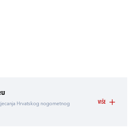
ru
VIŠE
atjecanja Hrvatskog nogometnog