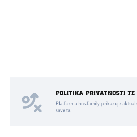
Politika privatnosti t
Platforma hns.family prikazuje akt
saveza.