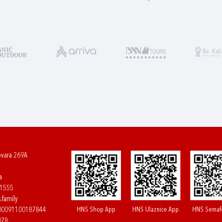
ovara 269A
a
61555
.family
HNS Shop App
HNS Ulaznice App
HNS Semaf
400091100187844
078