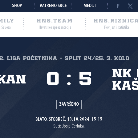
SHOP
VATRENO SRCE
MEDIJI
MILY
HNS.TEAM
HNS.RIZNIC
a Saveza
Hrvatske reprezentacije
Povijest i statistika
2. liga početnika - Split 24/25, 3. kolo
NK 
0
:
5
kan
Kaš
ZAVRŠENO
BLATO, STOBREČ, 13.10.2024. 15:15
Suci: Josip Ćerluka.