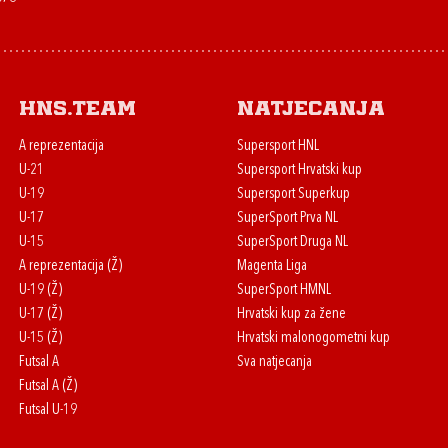
HNS.team
Natjecanja
A reprezentacija
Supersport HNL
U-21
Supersport Hrvatski kup
U-19
Supersport Superkup
U-17
SuperSport Prva NL
U-15
SuperSport Druga NL
A reprezentacija (Ž)
Magenta Liga
U-19 (Ž)
SuperSport HMNL
U-17 (Ž)
Hrvatski kup za žene
U-15 (Ž)
Hrvatski malonogometni kup
Futsal A
Sva natjecanja
Futsal A (Ž)
Futsal U-19