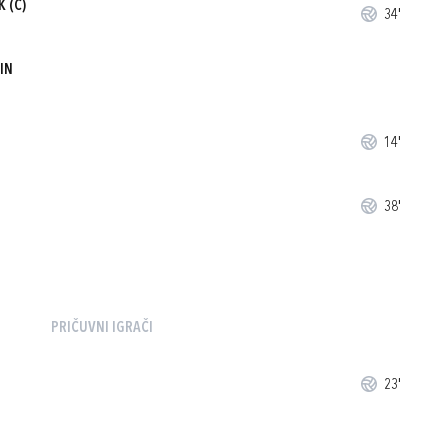
K
(C)
34'
IN
14'
38'
PRIČUVNI IGRAČI
23'