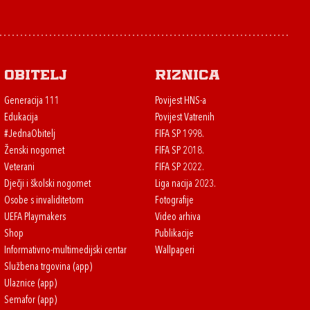
Obitelj
Riznica
Generacija 111
Povijest HNS-a
Edukacija
Povijest Vatrenih
#JednaObitelj
FIFA SP 1998.
Ženski nogomet
FIFA SP 2018.
Veterani
FIFA SP 2022.
Dječji i školski nogomet
Liga nacija 2023.
Osobe s invaliditetom
Fotografije
UEFA Playmakers
Video arhiva
Shop
Publikacije
Informativno-multimedijski centar
Wallpaperi
Službena trgovina (app)
Ulaznice (app)
Semafor (app)