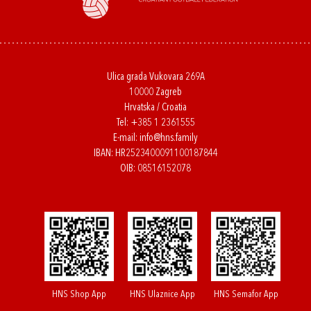
Ulica grada Vukovara 269A
10000 Zagreb
Hrvatska / Croatia
Tel:
+385 1 2361555
E-mail:
info@hns.family
IBAN: HR2523400091100187844
OIB: 08516152078
HNS Shop App
HNS Ulaznice App
HNS Semafor App