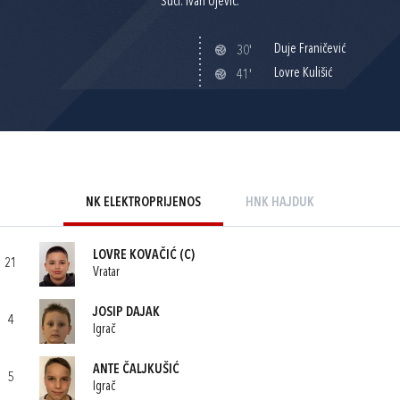
Suci: Ivan Ujević.
Duje Franičević
30'
Lovre Kulišić
41'
NK ELEKTROPRIJENOS
HNK HAJDUK
LOVRE KOVAČIĆ
(C)
21
Vratar
JOSIP DAJAK
4
Igrač
ANTE ČALJKUŠIĆ
5
Igrač