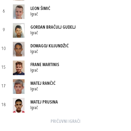
LEON ŠIMIĆ
6
Igrač
GORDAN BRAČULJ GUDELJ
9
Igrač
DOMAGOJ KUJUNDŽIĆ
10
Igrač
FRANE MARTINIS
15
Igrač
MATEJ RANČIĆ
17
Igrač
MATEJ PRUSINA
18
Igrač
PRIČUVNI IGRAČI