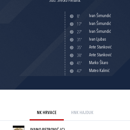
Suci: Srećko Pleština.
Ivan Šimundić
8'
Ivan Šimundić
17'
Ivan Šimundić
27'
Ivan Ljubas
31'
Ante Stanković
35'
Ante Stanković
38'
Marko Škaro
41'
Mateo Kalinić
47'
NK HRVACE
HNK HAJDUK