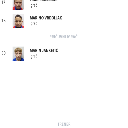
LUKA KRAMARIĆ
17
Igrač
MARINO VRDOLJAK
18
Igrač
PRIČUVNI IGRAČI
MARIN JANKETIĆ
30
Igrač
TRENER