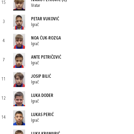
IVANO PETROVIĆ
(C)
15
Vratar
PETAR VUKOVIĆ
3
Igrač
NOA ĆUK-ROZGA
4
Igrač
ANTE PETRIČEVIĆ
7
Igrač
JOSIP BILIĆ
11
Igrač
LUKA DODER
12
Igrač
LUKAS PERIĆ
14
Igrač