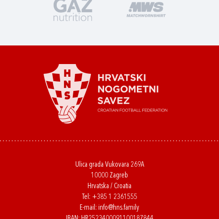
Ulica grada Vukovara 269A
10000 Zagreb
Hrvatska / Croatia
Tel:
+385 1 2361555
E-mail:
info@hns.family
IBAN: HR2523400091100187844