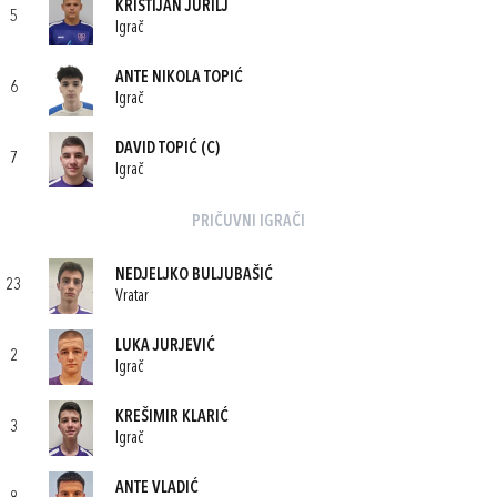
KRISTIJAN JURILJ
5
Igrač
ANTE NIKOLA TOPIĆ
6
Igrač
DAVID TOPIĆ
(C)
7
Igrač
PRIČUVNI IGRAČI
NEDJELJKO BULJUBAŠIĆ
23
Vratar
LUKA JURJEVIĆ
2
Igrač
KREŠIMIR KLARIĆ
3
Igrač
ANTE VLADIĆ