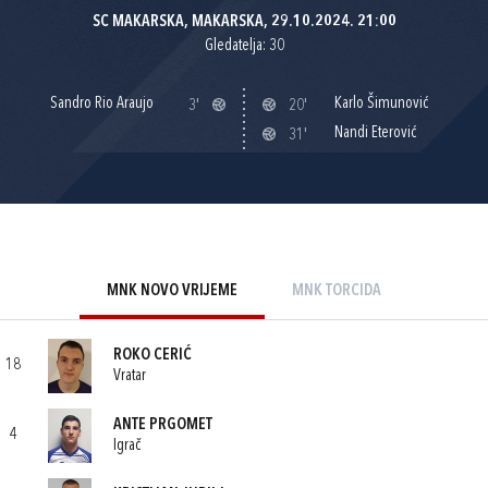
SC MAKARSKA, MAKARSKA, 29.10.2024. 21:00
Gledatelja: 30
Sandro Rio Araujo
Karlo Šimunović
3'
20'
Nandi Eterović
31'
MNK NOVO VRIJEME
MNK TORCIDA
ROKO CERIĆ
18
Vratar
ANTE PRGOMET
4
Igrač