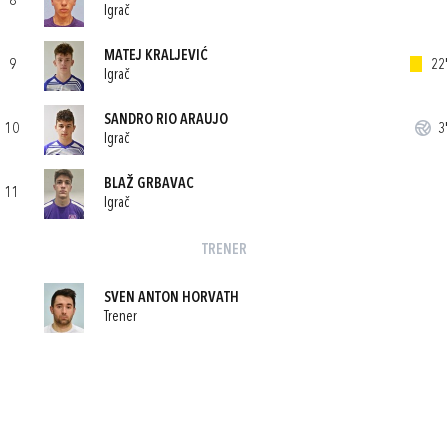
8
Igrač
MATEJ KRALJEVIĆ
9
22'
Igrač
SANDRO RIO ARAUJO
10
3'
Igrač
BLAŽ GRBAVAC
11
Igrač
TRENER
SVEN ANTON HORVATH
Trener