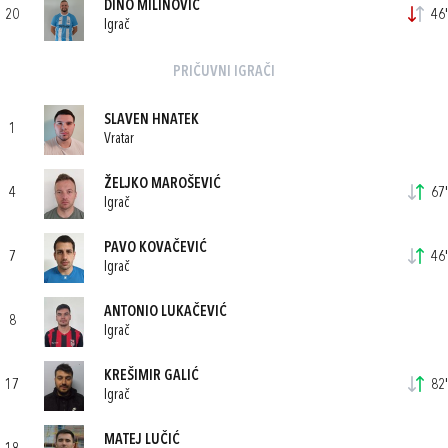
DINO MILINOVIĆ
20
46'
Igrač
PRIČUVNI IGRAČI
SLAVEN HNATEK
1
Vratar
ŽELJKO MAROŠEVIĆ
4
67'
Igrač
PAVO KOVAČEVIĆ
7
46'
Igrač
ANTONIO LUKAČEVIĆ
8
Igrač
KREŠIMIR GALIĆ
17
82'
Igrač
MATEJ LUČIĆ