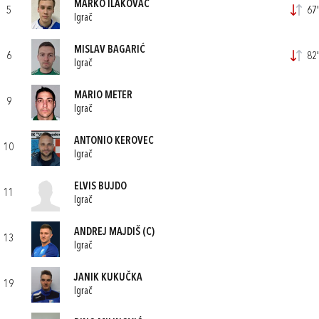
MARKO ILAKOVAC
5
67'
Igrač
MISLAV BAGARIĆ
6
82'
Igrač
MARIO METER
9
Igrač
ANTONIO KEROVEC
10
Igrač
ELVIS BUJDO
11
Igrač
ANDREJ MAJDIŠ
(C)
13
Igrač
JANIK KUKUČKA
19
Igrač