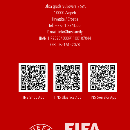
Ulica grada Vukovara 269A
10000 Zagreb
Hrvatska / Croatia
Tel:
+385 1 2361555
E-mail:
info@hns.family
IBAN: HR2523400091100187844
OIB: 08516152078
HNS Shop App
HNS Ulaznice App
HNS Semafor App