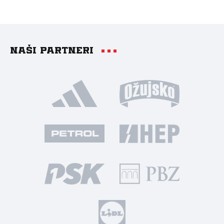
Naši partneri