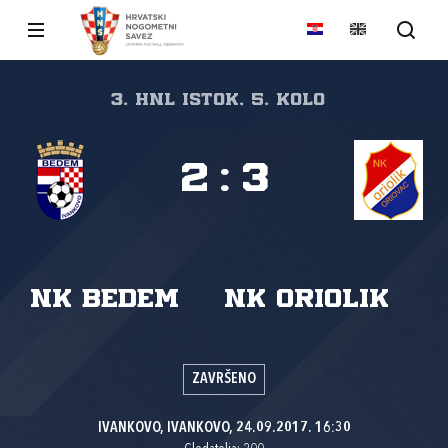
3. HNL Istok, 5. kolo
2
:
3
NK Bedem
NK Oriolik
ZAVRŠENO
IVANKOVO, IVANKOVO, 24.09.2017. 16:30