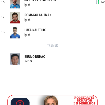
JOSIP-PAVLE STOJANOVIĆ
16
67'
Igrač
DOMAGOJ LAJTMAN
17
Igrač
LUKA NALETILIĆ
18
Igrač
TRENER
BRUNO BUHAČ
Trener