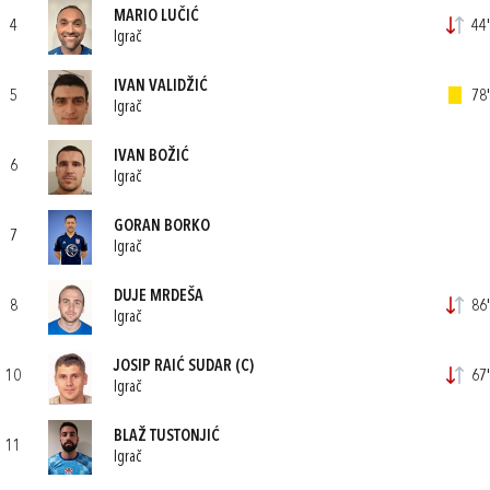
MARIO LUČIĆ
4
44'
Igrač
IVAN VALIDŽIĆ
5
78'
Igrač
IVAN BOŽIĆ
6
Igrač
GORAN BORKO
7
Igrač
DUJE MRDEŠA
8
86'
Igrač
JOSIP RAIĆ SUDAR
(C)
10
67'
Igrač
BLAŽ TUSTONJIĆ
11
Igrač