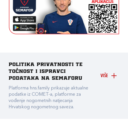
Politika privatnosti te
točnost i ispravci
VIŠE
podataka na Semaforu
Platforma hns.family prikazuje aktualne
podatke iz COMET-a, platforme za
vođenje nogometnih natjecanja
Hrvatskog nogometnog saveza.