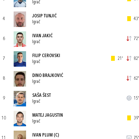
Igrač
JOSIP TUNJIĆ
4
43'
Igrač
IVAN JAKIĆ
6
72'
Igrač
FILIP CEROVSKI
7
21'
82'
Igrač
DINO BRAJKOVIĆ
8
62'
Igrač
SAŠA ŠEST
9
15'
Igrač
MATEJ JAGUSTIN
10
39'
Igrač
IVAN PLUM
(C)
11
75'