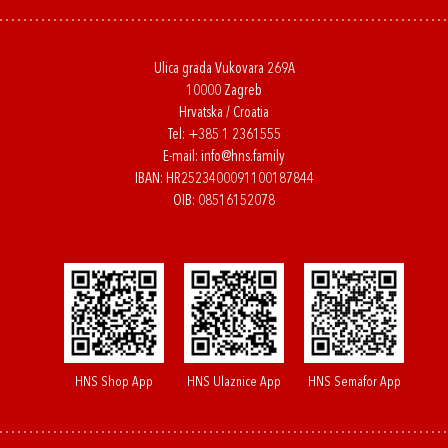
Ulica grada Vukovara 269A
10000 Zagreb
Hrvatska / Croatia
Tel:
+385 1 2361555
E-mail:
info@hns.family
IBAN: HR2523400091100187844
OIB: 08516152078
HNS Shop App
HNS Ulaznice App
HNS Semafor App