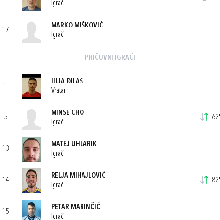
Igrač
MARKO MIŠKOVIĆ
17
Igrač
PRIČUVNI IGRAČI
ILIJA ĐILAS
1
Vratar
MINSE CHO
5
62'
Igrač
MATEJ UHLARIK
13
Igrač
RELJA MIHAJLOVIĆ
14
82'
Igrač
PETAR MARINČIĆ
15
Igrač