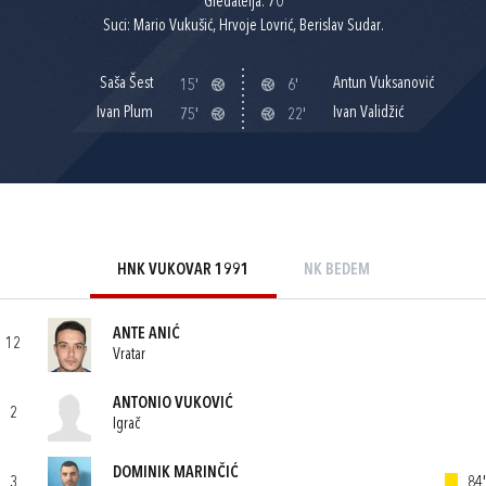
Gledatelja: 70
Suci: Mario Vukušić, Hrvoje Lovrić, Berislav Sudar.
Saša Šest
Antun Vuksanović
15'
6'
Ivan Plum
Ivan Validžić
75'
22'
HNK VUKOVAR 1991
NK BEDEM
ANTE ANIĆ
12
Vratar
ANTONIO VUKOVIĆ
2
Igrač
DOMINIK MARINČIĆ
3
84'