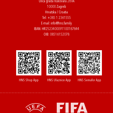
Ulica grada Vukovara 269A
10000 Zagreb
Hrvatska / Croatia
Tel:
+385 1 2361555
E-mail:
info@hns.family
IBAN: HR2523400091100187844
OIB: 08516152078
HNS Shop App
HNS Ulaznice App
HNS Semafor App