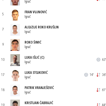
Igrač
FRAN VUJNOVIĆ
5
Igrač
ALOJZIJE ROKO KRUŠLIN
7
Igrač
ROKO ŠIMIĆ
9
Igrač
LUKA IŠLIĆ
(C)
10
63'
Igrač
LUKA STOJKOVIĆ
17
14'
36'
Igrač
PATRIK VRANJEŠEVIĆ
18
61'
Igrač
KRISTIJAN ČABRAJIĆ
19
44'