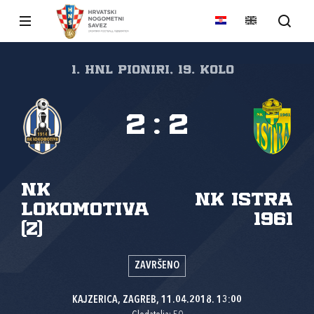
1. HNL Pioniri, 19. kolo
2
:
2
NK
NK Istra
Lokomotiva
1961
(Z)
ZAVRŠENO
KAJZERICA, ZAGREB, 11.04.2018. 13:00