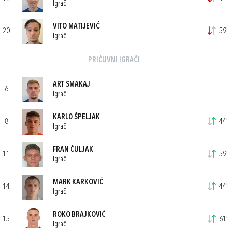
Igrač
VITO MATIJEVIĆ
20
59'
Igrač
PRIČUVNI IGRAČI
ART SMAKAJ
6
Igrač
KARLO ŠPELJAK
8
44'
Igrač
FRAN ČULJAK
11
59'
Igrač
MARK KARKOVIĆ
14
44'
Igrač
ROKO BRAJKOVIĆ
15
61'
Igrač