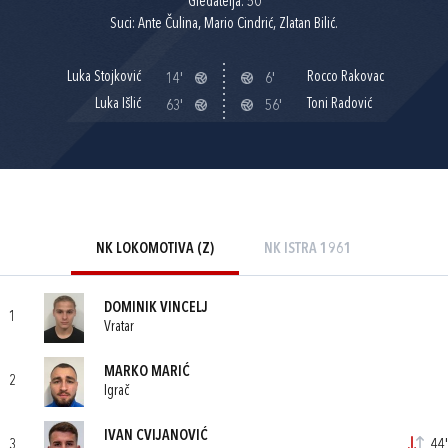
Gledatelja: 50
Suci: Ante Čulina, Mario Cindrić, Zlatan Bilić.
Luka Stojković
Rocco Rakovac
14'
6'
Luka Išlić
Toni Radović
63'
56'
NK LOKOMOTIVA (Z)
NK ISTRA 1961
DOMINIK VINCELJ
1
Vratar
MARKO MARIĆ
2
Igrač
IVAN CVIJANOVIĆ
3
44'