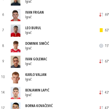
Igrač
IVAN FRIGAN
6
69'
Igrač
LEO BURUL
7
63'
Igrač
DOMINIK SIMČIĆ
8
15'
Igrač
IVAN GOLEMAC
9
67'
Igrač
KARLO VALJAN
10
Igrač
BENJAMIN LAPIĆ
14
43'
Igrač
BORNA KOVAČEVIĆ
17
47'