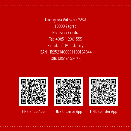
Ulica grada Vukovara 269A
10000 Zagreb
Hrvatska / Croatia
Tel:
+385 1 2361555
E-mail:
info@hns.family
IBAN: HR2523400091100187844
OIB: 08516152078
HNS Shop App
HNS Ulaznice App
HNS Semafor App