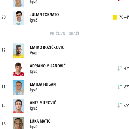
Igrač
JULIAN TORNATO
20
70+4'
Igrač
PRIČUVNI IGRAČI
MATKO BOŽIČKOVIĆ
12
Vratar
ADRIANO MILANOVIĆ
5
47'
Igrač
MATIJA FRIGAN
11
67'
Igrač
ANTE MITROVIĆ
15
69'
Igrač
LUKA MATIĆ
16
Igrač