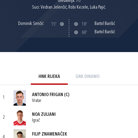
Gledatelja: 70
Suci: Vedran Jelenčić, Robi Kezele, Luka Pajić.
Dominik Simčić
Bartol Barišić
15'
18'
Bartol Barišić
68'
HNK RIJEKA
GNK DINAMO
ANTONIO FRIGAN
(C)
1
Vratar
NOA ZULIANI
2
Igrač
FILIP ZNAMENAČEK
4