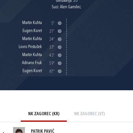
Gledatelja: 20
Suci: Alen Gamilec.
Martin Kuhta
5'
Eugen Koret
21'
Martin Kuhta
24'
Lovro Pristušek
37'
Martin Kuhta
43'
Adriano Fruk
59'
Eugen Koret
61'
NK ZAGOREC (KR)
NK ZAGOREC (VT)
PATRIK PAVIĆ