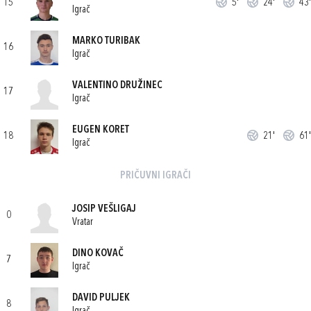
15
5'
24'
43'
Igrač
MARKO TURIBAK
16
Igrač
VALENTINO DRUŽINEC
17
Igrač
EUGEN KORET
18
21'
61'
Igrač
PRIČUVNI IGRAČI
JOSIP VEŠLIGAJ
0
Vratar
DINO KOVAČ
7
Igrač
DAVID PULJEK
8