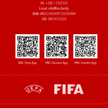
Tel:
+385 1 2361555
E-mail:
info@hns.family
IBAN: HR2523400091100187844
OIB: 08516152078
HNS Shop App
HNS Ulaznice App
HNS Semafor App