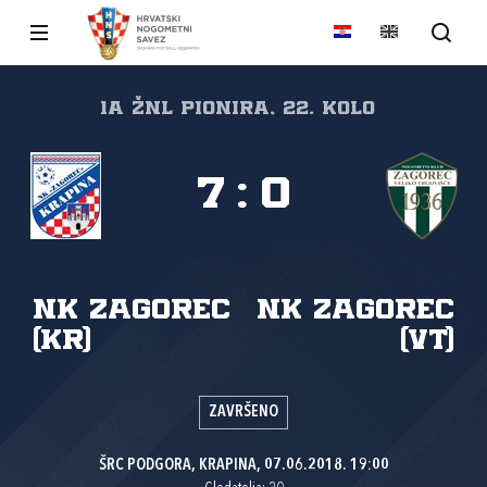
1A ŽNL PIONIRA, 22. kolo
7
:
0
NK Zagorec
NK Zagorec
(Kr)
(VT)
ZAVRŠENO
ŠRC PODGORA, KRAPINA, 07.06.2018. 19:00