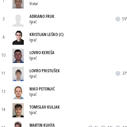
1
Vratar
ADRIANO FRUK
3
59'
Igrač
KRISTIJAN LEŠKO
(C)
6
Igrač
LOVRO KEREŠA
10
Igrač
LOVRO PRISTUŠEK
11
37'
Igrač
NIKO PETONJIĆ
13
Igrač
TOMISLAV KULJAK
14
Igrač
MARTIN KUHTA