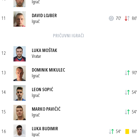
Igrač
DAVID LOJBER
11
70'
86'
Igrač
PRIČUVNI IGRAČI
LUKA MOŠTAK
12
Vratar
DOMINIK MIKULEC
13
90'
Igrač
LEON SOPIĆ
14
54'
Igrač
MARKO PAVIČIĆ
15
54'
Igrač
LUKA BUDIMIR
16
54'
86'
Igrač