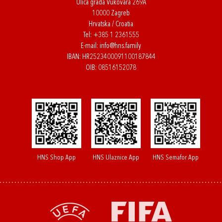
Ulica grada Vukovara 269A
10000 Zagreb
Hrvatska / Croatia
Tel:
+385 1 2361555
E-mail:
info@hns.family
IBAN: HR2523400091100187844
OIB: 08516152078
HNS Shop App
HNS Ulaznice App
HNS Semafor App