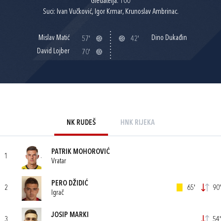
Gledatelja: 100
Suci: Ivan Vučković, Igor Krmar, Krunoslav Ambrinac.
Mislav Matić
Dino Dukađin
57'
42'
David Lojber
70'
NK RUDEŠ
HNK RIJEKA
PATRIK MOHOROVIĆ
1
Vratar
PERO DŽIDIĆ
2
65'
90'
Igrač
JOSIP MARKI
3
54'