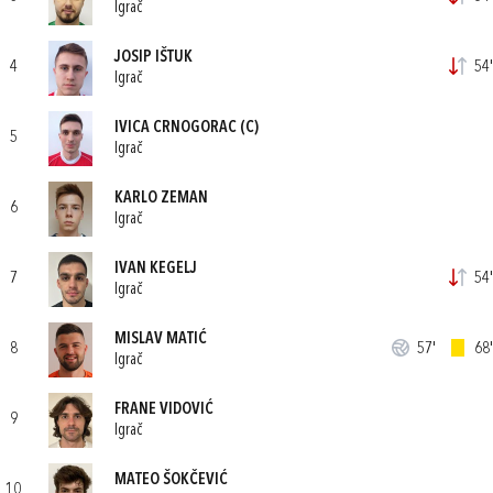
Igrač
JOSIP IŠTUK
4
54'
Igrač
IVICA CRNOGORAC
(C)
5
Igrač
KARLO ZEMAN
6
Igrač
IVAN KEGELJ
7
54'
Igrač
MISLAV MATIĆ
8
57'
68'
Igrač
FRANE VIDOVIĆ
9
Igrač
MATEO ŠOKČEVIĆ
10