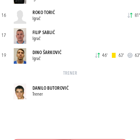
ROKO TORIĆ
16
81'
Igrač
FILIP SABLIĆ
17
Igrač
DINO ŠARKOVIĆ
19
46'
63'
63'
Igrač
TRENER
DANILO BUTOROVIĆ
Trener