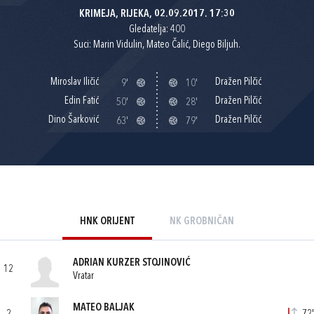
KRIMEJA, RIJEKA, 02.09.2017. 17:30
Gledatelja: 400
Suci: Marin Vidulin, Mateo Čalić, Diego Biljuh.
Miroslav Iličić
Dražen Pilčić
9'
10'
Edin Fatić
Dražen Pilčić
50'
28'
Dino Šarković
Dražen Pilčić
63'
79'
HNK ORIJENT
NK GROBNIČAN
ADRIAN KURZER STOJINOVIĆ
12
Vratar
MATEO BALJAK