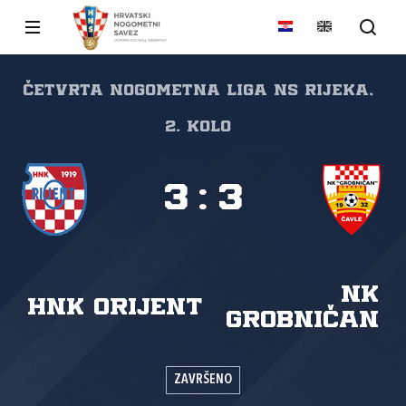
Četvrta nogometna liga NS Rijeka,
2. kolo
3
:
3
NK
HNK Orijent
Grobničan
ZAVRŠENO