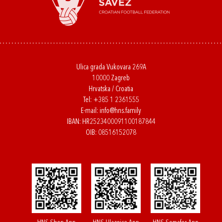
Ulica grada Vukovara 269A
10000 Zagreb
Hrvatska / Croatia
Tel:
+385 1 2361555
E-mail:
info@hns.family
IBAN: HR2523400091100187844
OIB: 08516152078