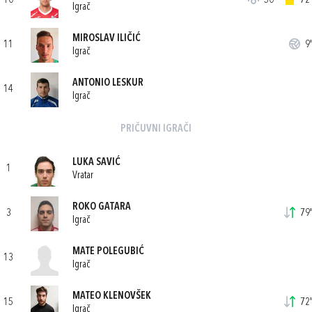
10
50'
72'
Igrač
MIROSLAV ILIČIĆ
11
9'
Igrač
ANTONIO LESKUR
14
Igrač
PRIČUVNI IGRAČI
LUKA SAVIĆ
1
Vratar
ROKO GATARA
3
79'
Igrač
MATE POLEGUBIĆ
13
Igrač
MATEO KLENOVŠEK
15
72'
Igrač