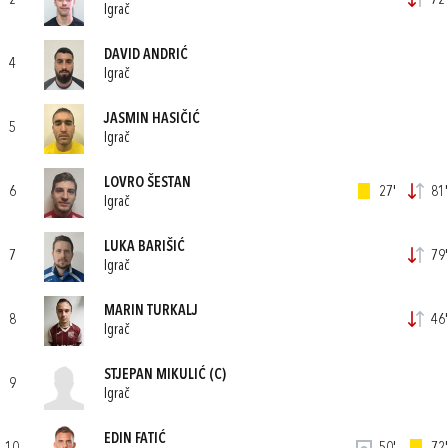
2
72'
Igrač
DAVID ANDRIĆ
4
Igrač
JASMIN HASIČIĆ
5
Igrač
LOVRO ŠESTAN
6
27'
81'
Igrač
LUKA BARIŠIĆ
7
79'
Igrač
MARIN TURKALJ
8
46'
Igrač
STJEPAN MIKULIĆ
(C)
9
Igrač
EDIN FATIĆ